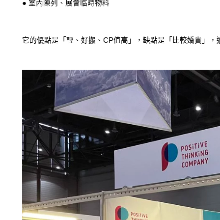
● 室內陳列、展會临時物料
它的優點是「輕、好搬、CP值高」，缺點是「比較嬌貴」，