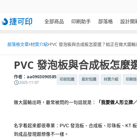
全部商品
印刷助手
部落格
設計開
部落格文章
材質介紹
PVC 發泡板與合成板怎麼選？給正在做大圖
PVC 發泡板與合成板怎
作者：
aa0903090585
印前知識
設計知識
材質介紹
印刷技
2025-11-07
做大圖輸出時，最常被問的一句話就是：
「我要做人形立牌
名字看起來都很專業：PVC 發泡板、合成板、珍珠板、KT
到成品發現跟想像不一樣。