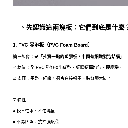
一、先認識這兩塊板：它們到底是什麼
1. PVC 發泡板（PVC Foam Board）
簡單想像：是「
扎實一點的塑膠板，中間有細緻發泡結構
」
☑️ 材質：全 PVC 發泡擠出成型，板體
結構均勻、硬度穩
。
☑️ 表面：平整、細緻，適合直接噴墨、貼背膠大圖。
☑️ 特性：
● 較不怕水、不怕濕氣
● 不易凹陷，抗撞強度佳