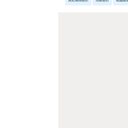
霓虹風格設計
活動設計
貼圖設