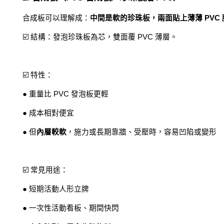
合成板可以理解成：
中間是軟的珍珠板，兩面貼上薄薄 PVC 
☑️ 結構：發泡珍珠板為芯，雙面覆 PVC 薄層。
☑️ 特性：
● 重量比 PVC 發泡板更輕
● 成本相對便宜
● 但
內層較軟
，施力或長期靠牆、受壓時，容易凹陷或變形
☑️ 常見用途：
● 短期活動人形立牌
● 一次性活動看板、期間快閃