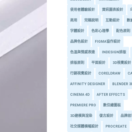
使用者體驗設計
資訊圖表設計
商用
完稿說明
互動設計
數
字體設計
色彩心理學
配色原則
品牌色設計
FIGMA協作設計
色溫與情感表達
INDESIGN排版
排版原則
平面設計
3D視覺設計
行銷視覺設計
CORELDRAW
C
AFFINITY DESIGNER
BLENDER 
CINEMA 4D
AFTER EFFECTS
PREMIERE PRO
數位繪圖板
3D建模與渲染
復古設計
品牌故
社交媒體橫幅設計
PROCREATE