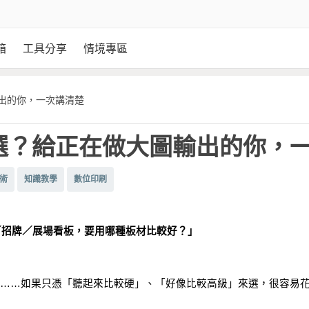
箱
工具分享
情境專區
輸出的你，一次講清楚
麼選？給正在做大圖輸出的你，
術
知識教學
數位印刷
／招牌／展場看板，要用哪種板材比較好？」
 板……如果只憑「聽起來比較硬」、「好像比較高級」來選，很容易