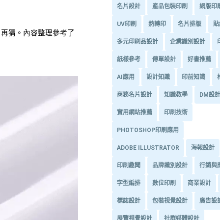
名片設計
產品包裝印刷
網版印
UV印刷
熱轉印
名片排版
貼
用再猜。內容整理參考了
多元印刷品設計
企業識別設計
紙樣參考
傳單設計
好書推薦
AI應用
設計知識
印前知識
商務名片設計
知識教學
DM設
實用網站推薦
印刷技術
PHOTOSHOP印刷應用
ADOBE ILLUSTRATOR
海報設計
印刷趣聞
品牌識別設計
行銷與
字型編排
數位印刷
商業設計
標誌設計
包裝視覺設計
廣告設
展覽視覺設計
社群媒體設計