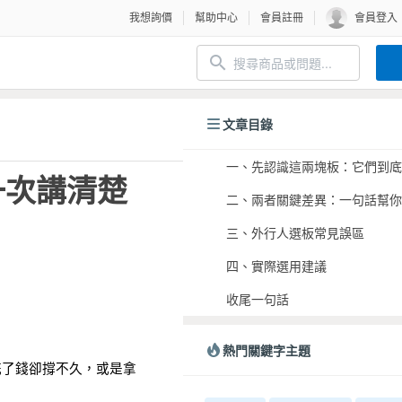
我想詢價
幫助中心
會員註冊
會員登入
文章目錄
一、先認識這兩塊板：它們到底
一次講清楚
二、兩者關鍵差異：一句話幫你
三、外行人選板常見誤區
四、實際選用建議
收尾一句話
熱門關鍵字主題
花了錢卻撐不久，或是拿