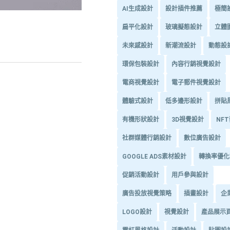
AI生成設計
設計插件推薦
極簡
扁平化設計
玻璃擬態設計
立體
未來感設計
新潮流設計
動態設
環保包裝設計
內容行銷視覺設計
電商視覺設計
電子郵件視覺設計
體驗式設計
低多邊形設計
拼貼
有機形狀設計
3D視覺設計
NF
社群媒體行銷設計
數位廣告設計
GOOGLE ADS素材設計
轉換率優化
促銷活動設計
用戶參與設計
廣告投放視覺策略
插畫設計
企
LOGO設計
視覺設計
產品展示