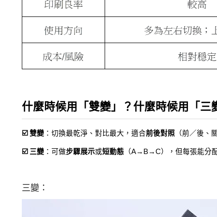
什麼時候用「雙變」？什麼時候用「三
☑️ 雙變
：切換最乾淨、對比最大，適合
前後對照
（前／後、
☑️ 三變
：可做
步驟展示
或
短動態
（A→B→C），但每張能分
三變：