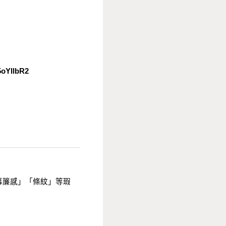
oYIlbR2
「幕簾感」「條紋」等瑕