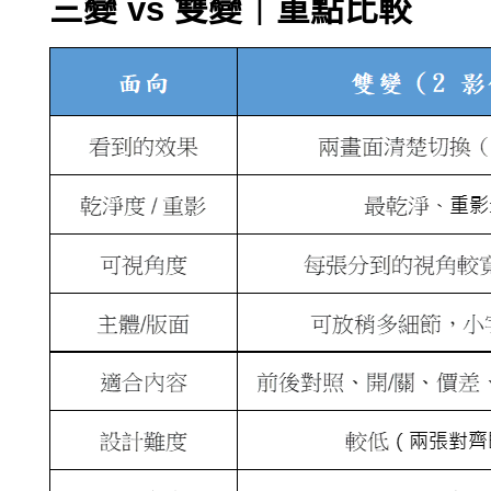
三變 vs 雙變｜重點比較