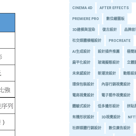
CINEMA 4D
AFTER EFFECTS
PREMIERE PRO
數位繪圖板
3D建模與渲染
復古設計
品牌故
社交媒體橫幅設計
PROCREATE
AI生成設計
設計插件推薦
極簡
扁平化設計
玻璃擬態設計
立體
未來感設計
新潮流設計
動態設
環保包裝設計
內容行銷視覺設計
電商視覺設計
電子郵件視覺設計
體驗式設計
低多邊形設計
拼貼
有機形狀設計
3D視覺設計
NF
社群媒體行銷設計
數位廣告設計