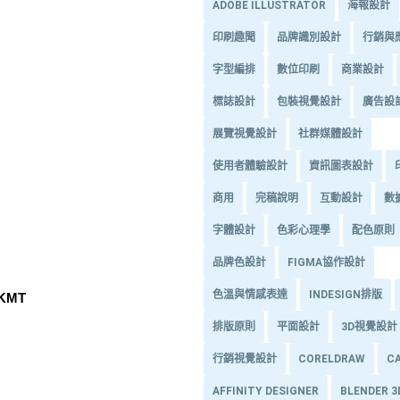
ADOBE ILLUSTRATOR
海報設計
印刷趣聞
品牌識別設計
行銷與
字型編排
數位印刷
商業設計
標誌設計
包裝視覺設計
廣告設
展覽視覺設計
社群媒體設計
使用者體驗設計
資訊圖表設計
商用
完稿說明
互動設計
數
字體設計
色彩心理學
配色原則
品牌色設計
FIGMA協作設計
色溫與情感表達
INDESIGN排版
nKMT
排版原則
平面設計
3D視覺設計
行銷視覺設計
CORELDRAW
C
AFFINITY DESIGNER
BLENDER 