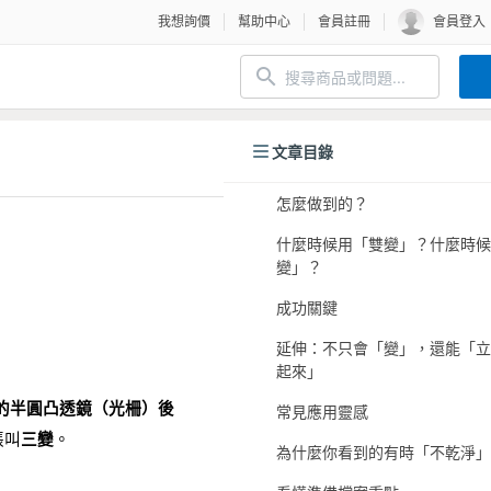
我想詢價
幫助中心
會員註冊
會員登入
文章目錄
怎麼做到的？
什麼時候用「雙變」？什麼時候
變」？
成功關鍵
延伸：不只會「變」，還能「立
起來」
的半圓凸透鏡（光柵）後
常見應用靈感
張叫
三變
。
為什麼你看到的有時「不乾淨」