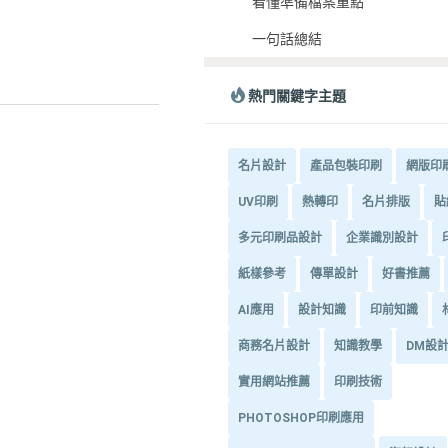
看懂準備檔案重點
一句話總結
熱門關鍵字主題
名片設計
產品包裝印刷
網版印
UV印刷
熱轉印
名片排版
貼
多元印刷品設計
企業識別設計
紙樣參考
傳單設計
好書推薦
AI應用
設計知識
印前知識
商務名片設計
知識教學
DM設
實用網站推薦
印刷技術
PHOTOSHOP印刷應用