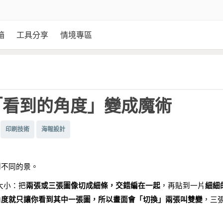
箱
工具分享
情境專區
「看到的角度」變成魔術
印刷技術
海報設計
到不同的景。
片大小：把
兩張或三張圖像切成細條，交錯編在一起
，再貼到一片
細細
角度就只讓你看到其中一張圖，所以畫面會「切換」兩張叫雙變
，三