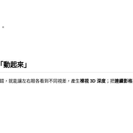
」。
「動起來」
）交錯，就能讓左右眼各看到不同視差，產生
裸視 3D 深度
；把
連續影格