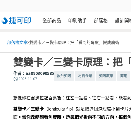
全部商品
印刷助手
部落格
設計開
部落格文章
雙變卡／三變卡原理：把「看到的角度」變成魔術
雙變卡／三變卡原理：把
作者：
aa0903090585
設計知識
材質介紹
知識教學
商用
2025-11-07
想像你在窗邊拉起百葉窗：往左一點看、往右一點看，能看
雙變卡／三變卡
（lenticular flip）就是把這個道理縮小到卡
面。當你改變觀看角度時，透鏡把光折向不同的方向，每個