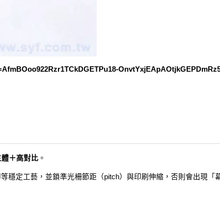
tid=AfmBOoo922Rzr1TCkDGETPu18-OnvtYxjEApAOtjkGEPDmRz5
主體＋高對比
。
印等穩定工藝，並鎖準光柵節距（pitch）與印刷伸縮，否則會出現