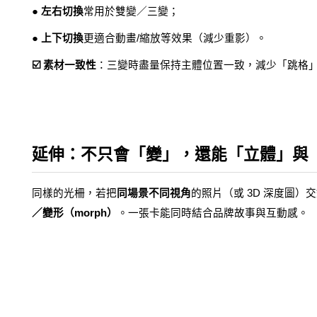
● 左右切換
常用於雙變／三變；
● 上下切換
更適合動畫/縮放等效果（減少重影）。
☑️ 素材一致性
：三變時盡量保持主體位置一致，減少「跳格
延伸：不只會「變」，還能「立體」與
同樣的光柵，若把
同場景不同視角
的照片（或 3D 深度圖
／變形（morph）
。一張卡能同時結合品牌故事與互動感。