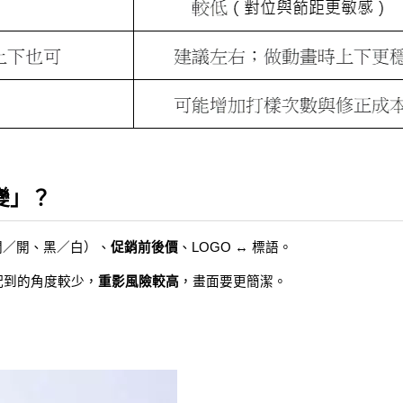
變」？
關／開、黑／白）、
促銷前後價
、LOGO ↔ 標語。
配到的角度較少，
重影風險較高
，畫面要更簡潔。