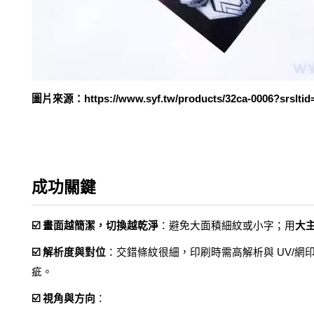
圖片來源：https://www.syf.tw/products/32ca-0006?srsl
成功關鍵
☑️ 畫面越簡潔，切換越乾淨
：避免大面積細紋或小字；用
大
☑️ 解析度與對位
：交錯條紋很細，印刷時需高解析與 UV/網
疵。
☑️ 視角與方向
：