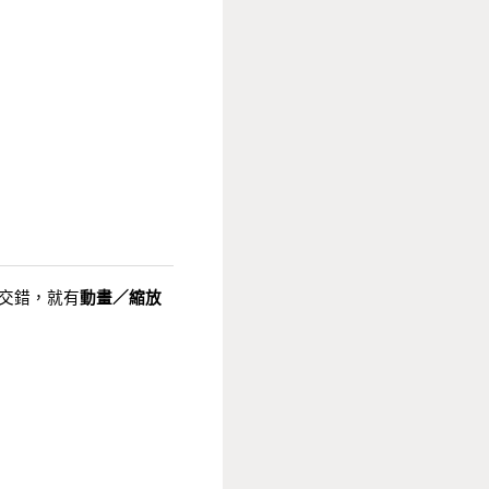
交錯，就有
動畫／縮放