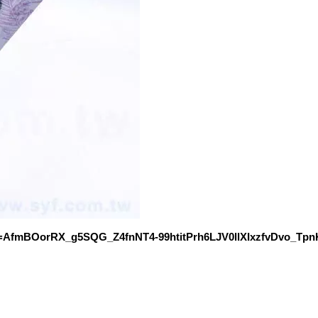
d=AfmBOorRX_g5SQG_Z4fnNT4-99htitPrh6LJV0llXIxzfvDvo_Tp