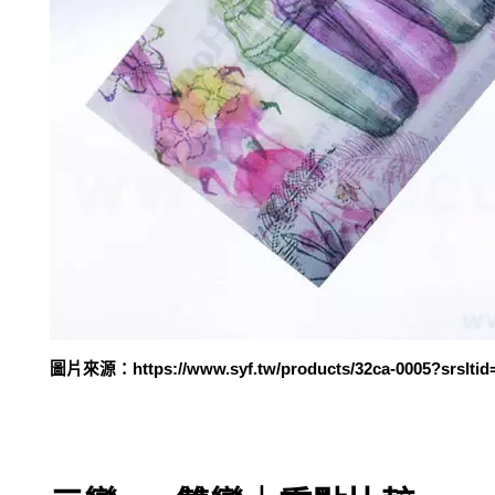
圖片來源：https://www.syf.tw/products/32ca-0005?srslti