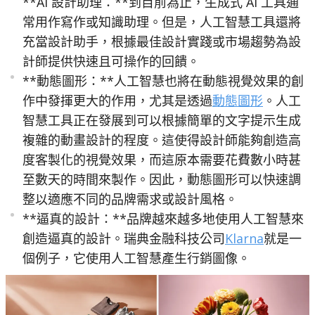
**AI 設計助理：**到目前為止，生成式 AI 工具通
常用作寫作或知識助理。但是，人工智慧工具還將
充當設計助手，根據最佳設計實踐或市場趨勢為設
計師提供快速且可操作的回饋。
**動態圖形：**人工智慧也將在動態視覺效果的創
作中發揮更大的作用，尤其是透過
動態圖形
。人工
智慧工具正在發展到可以根據簡單的文字提示生成
複雜的動畫設計的程度。這使得設計師能夠創造高
度客製化的視覺效果，而這原本需要花費數小時甚
至數天的時間來製作。因此，動態圖形可以快速調
整以適應不同的品牌需求或設計風格。
**逼真的設計：**品牌越來越多地使用人工智慧來
創造逼真的設計。瑞典金融科技公司
Klarna
就是一
個例子，它使用人工智慧產生行銷圖像。