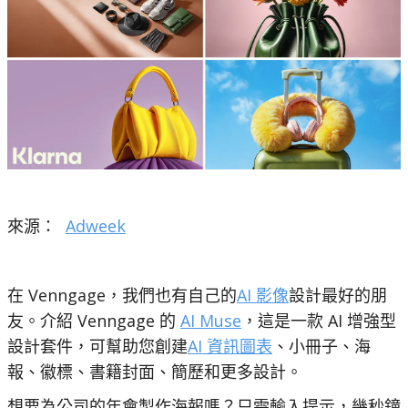
來源：
Adweek
在 Venngage，我們也有自己的
AI 影像
設計最好的朋
友。介紹 Venngage 的
AI Muse
，這是一款 AI 增強型
設計套件，可幫助您創建
AI 資訊圖表
、小冊子、海
報、徽標、書籍封面、簡歷和更多設計。
想要為公司的年會製作海報嗎？只需輸入提示，幾秒鐘