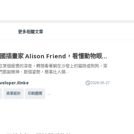
更多相關文章
認識英國插畫家 Alison Friend，看懂動物眼底的靈魂與小劇場
在某個疲憊的深夜，轉頭看著躺在沙發上的貓咪或狗狗，突
們那副眼神、那個姿勢，簡事比人類...
veloper.ilinke
2026-05-27
...
商業設計
印刷趣聞