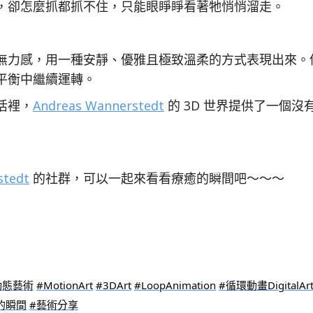
，卻怎麼抓都抓不住，只能眼睜睜看著牠悄悄溜走。
無力感，用一種安靜、優雅且極致溫柔的方式表現出來。
平衡中繼續運轉。
活裡，
Andreas Wannerstedt
的 3D 世界提供了一個
stedt
的社群，可以一起來看看療癒的瞬間吧～～～
動態藝術
#MotionArt
#3DArt
#LoopAnimation
#循環動畫DigitalAr
的瞬間
#藝術分享