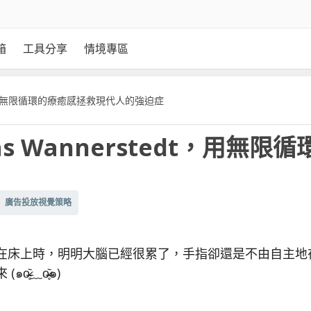
箱
工具分享
情境專區
edt，用無限循環的療癒感拯救現代人的強迫症
s Wannerstedt，用無限
廣告投放視覺策略
在床上時，明明大腦已經很累了，手指卻還是不由自主地
o̴̶̷̥᷅๑)