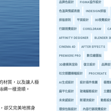
品牌色設計
FIGMA協作設計
色溫與情感表達
INDESIGN排版
排版原則
平面設計
3D視覺設計
行銷視覺設計
CORELDRAW
C
AFFINITY DESIGNER
BLENDER 
CINEMA 4D
AFTER EFFECTS
PREMIERE PRO
數位繪圖板
3D建模與渲染
復古設計
品牌故
社交媒體橫幅設計
PROCREATE
的材質，以及讓人極
AI生成設計
設計插件推薦
極簡
絲綢一樣滑順。
扁平化設計
玻璃擬態設計
立體
未來感設計
新潮流設計
動態設
撞上，卻又完美地擦身
環保包裝設計
內容行銷視覺設計