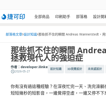
全部商品
印刷助手
部落格
設計開
部落格文章
設計知識
那些抓不住的瞬間 Andreas Wannerst
那些抓不住的瞬間 Andrea
拯救現代人的強迫症
作者：
developer.ilinke
設計知識
3D視覺設計
未來感設計
2026-05-27
你有沒有過這種經驗？在深夜忙完一天、洗完澡躺
短短幾秒的短影音，一邊覺得空虛，一邊又停不下來 (๑o̴̶̷̥᷅﹏