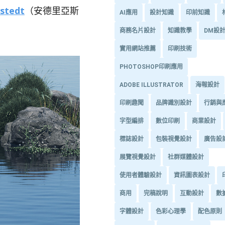
stedt
（安德里亞斯
AI應用
設計知識
印前知識
商務名片設計
知識教學
DM設
實用網站推薦
印刷技術
PHOTOSHOP印刷應用
ADOBE ILLUSTRATOR
海報設計
印刷趣聞
品牌識別設計
行銷與
字型編排
數位印刷
商業設計
標誌設計
包裝視覺設計
廣告設
展覽視覺設計
社群媒體設計
使用者體驗設計
資訊圖表設計
商用
完稿說明
互動設計
數
字體設計
色彩心理學
配色原則