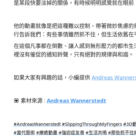
是某段快要淡掉的關係，有時候明明感覺就在眼前
他的動畫就像是把這種難以控制、帶著微妙焦慮的
行告訴我們：有些事情雖然抓不住，但生活依舊在
在這個凡事都在倒數、讓人感到無形壓力的都市生
裡沒有催促的通知鈴聲，只有絕對的規律與和諧。
如果大家有興趣的話，小編提供
Andreas Wanner
💟 素材來源 :
Andreas Wannerstedt
#AndreasWannerstedt
#SlippingThroughMyFingers
#3D
#當代藝術
#療癒動畫
#強迫症友善
#生活共鳴
#那些抓不住