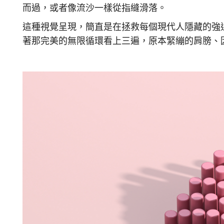
而過，或者像流沙一樣從指縫滑落。
這種視覺呈現，簡直是在拯救每個現代人隱藏的強
著那完美的無限循環看上三遍，原本緊繃的肩膀、