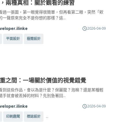
，兩種真相：關於觀看的練習
看過一張圖，第一眼覺得很簡單，但再看第二眼，突然「欸
的一聲原來完全不是你想的那樣？這...
veloper.ilinke
2026-04-09
平面設計
極簡設計
重之間：一場關於價值的視覺錯覺
看到這些作品，會以為是什麼？保麗龍？泡棉？還是某種輕
隨手就會被丟掉的材料？先別急著回...
veloper.ilinke
2026-04-09
...
印刷趣聞
標誌設計