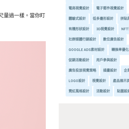
電商視覺設計
電子郵件視覺設計
尺量過一樣。當你盯
體驗式設計
低多邊形設計
拼貼
有機形狀設計
3D視覺設計
NF
社群媒體行銷設計
數位廣告設計
GOOGLE ADS素材設計
轉換率優化
促銷活動設計
用戶參與設計
廣告投放視覺策略
插畫設計
企
LOGO設計
視覺設計
產品展示
霓虹風格設計
活動設計
貼圖設