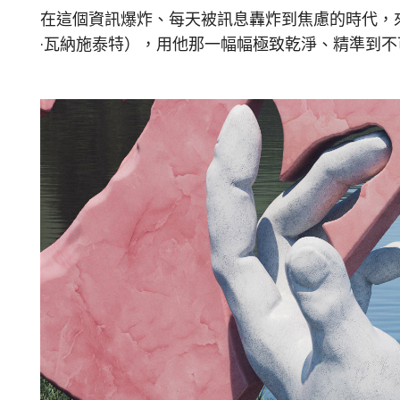
在這個資訊爆炸、每天被訊息轟炸到焦慮的時代，來
·瓦納施泰特），用他那一幅幅極致乾淨、精準到