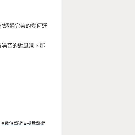
他透過完美的幾何運
沒有噪音的避風港。那
t
#數位藝術
#視覺藝術