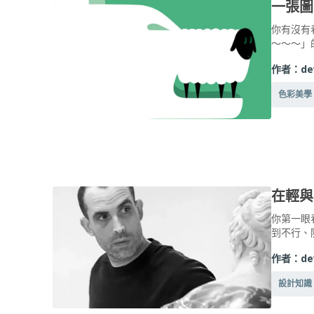
一張圖
你有沒有
～～～」
作者：
de
色彩美學
在輕與
你第一眼
到不行、
作者：
de
設計知識