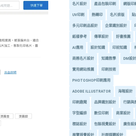
名片設計
產品包裝印刷
網版印
UV印刷
熱轉印
名片排版
貼
多元印刷品設計
企業識別設計
紙樣參考
傳單設計
好書推薦
AI應用
設計知識
印前知識
商務名片設計
知識教學
DM設
實用網站推薦
印刷技術
PHOTOSHOP印刷應用
ADOBE ILLUSTRATOR
海報設計
印刷趣聞
品牌識別設計
行銷與
字型編排
數位印刷
商業設計
標誌設計
包裝視覺設計
廣告設
展覽視覺設計
社群媒體設計