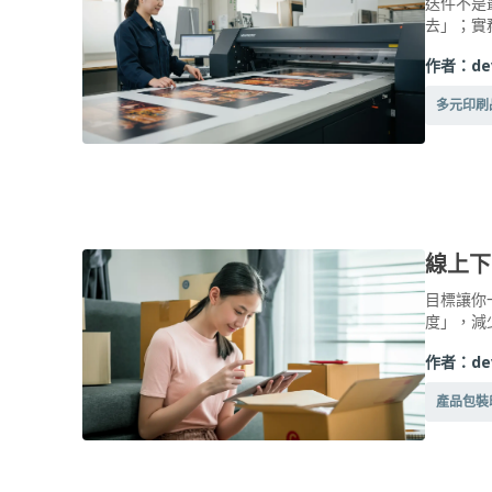
送件不是
去」；實
作者：
de
多元印刷
線上下
目標讓你一
度」，減
作者：
de
產品包裝