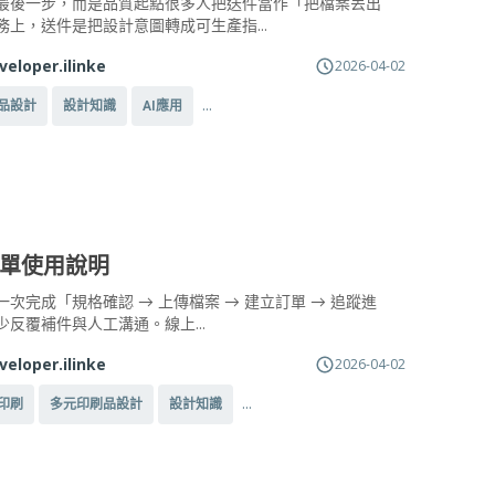
最後一步，而是品質起點很多人把送件當作「把檔案丟出
務上，送件是把設計意圖轉成可生產指...
veloper.ilinke
2026-04-02
...
品設計
設計知識
AI應用
單使用說明
次完成「規格確認 → 上傳檔案 → 建立訂單 → 追蹤進
少反覆補件與人工溝通。線上...
veloper.ilinke
2026-04-02
...
印刷
多元印刷品設計
設計知識