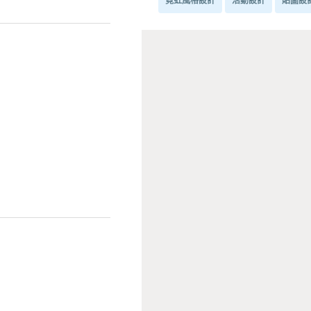
霓虹風格設計
活動設計
貼圖設