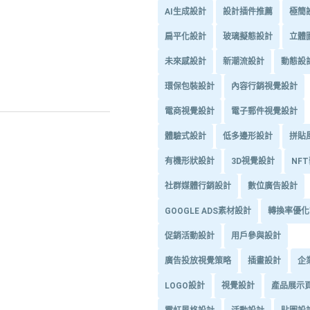
AI生成設計
設計插件推薦
極簡
扁平化設計
玻璃擬態設計
立體
未來感設計
新潮流設計
動態設
環保包裝設計
內容行銷視覺設計
電商視覺設計
電子郵件視覺設計
體驗式設計
低多邊形設計
拼貼
有機形狀設計
3D視覺設計
NF
社群媒體行銷設計
數位廣告設計
GOOGLE ADS素材設計
轉換率優化
促銷活動設計
用戶參與設計
廣告投放視覺策略
插畫設計
企
LOGO設計
視覺設計
產品展示