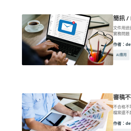
簡訊 /
文件用途
實務問題
作者：
de
AI應用
審稿不
不合格不
檔案還不
作者：
de