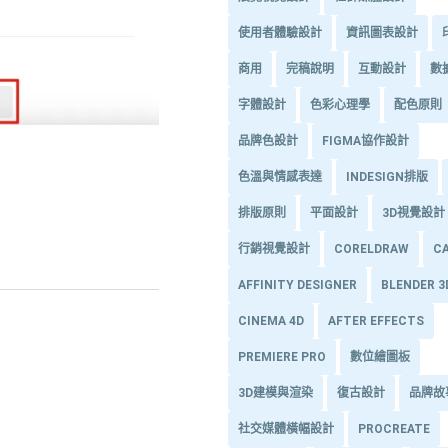
使用者體驗設計
資訊圖表設計
商用
完稿說明
互動設計
數
字體設計
色彩心理學
配色原則
品牌色設計
FIGMA協作設計
色溫與情感表達
INDESIGN排版
排版原則
平面設計
3D視覺設計
行銷視覺設計
CORELDRAW
C
AFFINITY DESIGNER
BLENDER 
CINEMA 4D
AFTER EFFECTS
PREMIERE PRO
數位繪圖板
3D建模與渲染
復古設計
品牌故
社交媒體橫幅設計
PROCREATE