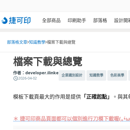
全部商品
印刷助手
部落格
設計開
部落格文章
知識教學
檔案下載與總覽
檔案下載與總覽
作者：
developer.ilinke
企業識別設計
知識教學
色彩美學
2026-04-02
模板下載頁最大的作用是提供
「正確起點」
。與其
＊ 捷可印商品頁面都可以個別進行刀模下載喔(｡•́ω•ˋ