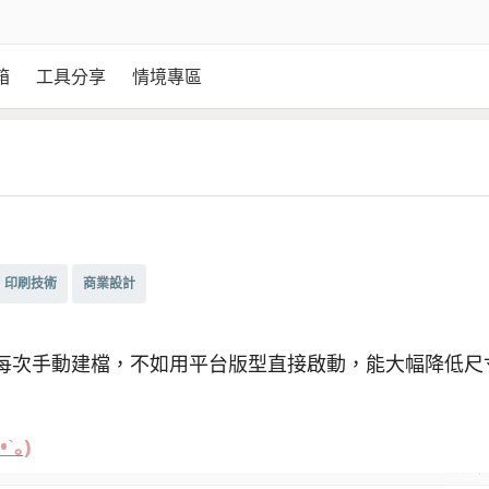
箱
工具分享
情境專區
印刷技術
商業設計
每次手動建檔，不如用平台版型直接啟動，能大幅降低尺
｡)