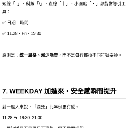
短線「–」、斜線「/」、直線「｜」、小圓點「・」都能當導引工
具：
✅ 日期｜時間
✅ 11.28・Fri・19:30
原則是：
統一風格、減少噪音
，而不是每行都換不同符號耍帥。
7. WEEKDAY 加進來，安全感瞬間提升
對一般人來說，「週幾」比年份更有感。
11.28 Fri 19:30–21:00