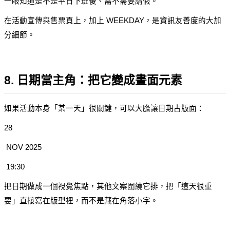
一眼知道是不是平日下班後、需不需要請假。
在活動宣傳與售票頁上，加上 WEEKDAY，是資訊友善度的大加
分細節。
8. 日期當主角：把它變成畫面元素
如果活動本身「某一天」很關鍵，可以大膽讓日期占版面：
28
 NOV 2025
 19:30
把日期做成一個視覺焦點，其他文案圍繞它排，把「這天很重
要」直接寫在版型裡，而不是藏在角落小字。