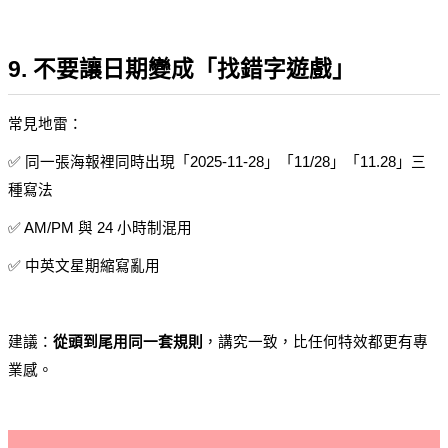
9. 不要讓日期變成「找錯字遊戲」
常見地雷：
✅ 同一張海報裡同時出現「2025-11-28」「11/28」「11.28」三
種寫法
✅ AM/PM 與 24 小時制混用
✅ 中英文星期縮寫亂用
建議：
從頭到尾用同一套規則
，講究一致，比任何特效都更有專
業感。