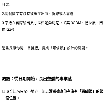
打架）
2.關鍵數字有沒有被壓在出血、折線或太靠邊
3.字級在實際輸出尺寸是否足夠清楚（尤其 3CDM、易拉展、門
市海報）
這些是讓你從「會排版」變成「可信賴」設計的關鍵。
結語：從日期開始，長出整體的專業感
日期看起來只是小地方，卻是
讀者檢查你有沒有「顧細節」的第
一個位置
。