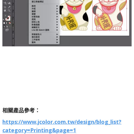
相關產品參考：
https://www.jcolor.com.tw/design/blog_list?
category=Printing&page=1