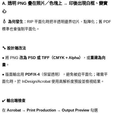
A. 透明 PNG 疊在照片／色塊上 → 印後出現白框、變實
心
💧 
為何發生
：RIP 平面化時把半透明邊界切片、點陣化；舊 PDF 
標準也會強制平面化。
🔧
設計端改法
● 將 PNG 
改為 PSD 或 TIFF（CMYK + Alpha）
，或
重建為向
量
。
● 版面輸出用 
PDF/X-4
（保留透明），避免被迫平面化；確需平
面化時，於 InDesign/Acrobat 使用高解析度預設並檢視結果。
✔️ 
輸出端檢查
在 
Acrobat → Print Production → Output Preview
 勾選 