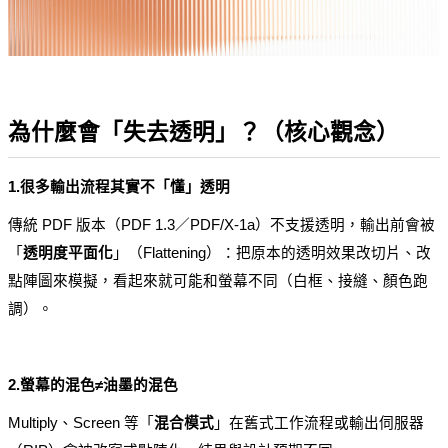
為什麼會「失去透明」？（核心觀念）
1.很多輸出流程其實不「懂」透明
傳統 PDF 版本（PDF 1.3／PDF/X-1a）不支援透明，輸出前會被
「
透明度平面化
」（Flattening）：把原本的透明效果改切片、改
點陣圖來模擬，看起來就可能和螢幕不同（白框、接縫、顏色跑
調）。
2.螢幕的混色≠油墨的混色
Multiply、Screen 等「
混合模式
」在舊式工作流程或輸出伺服器