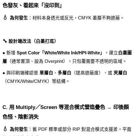
色發灰、看起來「沒印到」
💧 
為何發生
：材料本身透光或反光，CMYK 墨層不夠遮蔽。
🔧
設計端改法（白墨打底）
● 新增 
Spot Color「White/White Ink/HPI-White」
，建立
白墨圖
層
（通常置頂、設為 Overprint），只包覆需要不透明的區域。
● 與印刷端確認是 
單層白
、
多層白
（提高遮蔽度）、或 
夾層白
（CMYK/White/CMYK）等結構。
C. 用 Multiply／Screen 等混合模式營造疊色 → 印後顏
色怪、陰影消失
💧 
為何發生
：舊 PDF 標準或部分 RIP 對混合模式支援差，平面