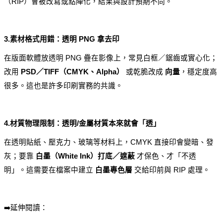
（RIP）會被改寫或點陣化，結果與設計預期不同。
3.素材格式用錯：透明 PNG 拿去印
在版面軟體放透明 PNG 疊在影像上，常見白框／鋸齒或實心化；
改用 
PSD／TIFF（CMYK、Alpha）
 或乾脆改成 
向量
，穩定度高
很多。這也是許多印刷實務的共識。
4.材質物理限制：透明/金屬材質本來就會「透」
在透明貼紙、壓克力、玻璃等材料上，CMYK 直接印會變暗、發
灰；要靠 
白墨（White Ink）打底／遮蔽
 才保色、才「不透
明」。這需要在檔案中建立 
白墨專色層
 交給印前與 RIP 處理。
➡️延伸閱讀：