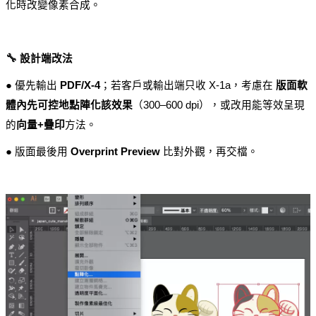
化時改變像素合成。
🔧
設計端改法
● 優先輸出 
PDF/X-4
；若客戶或輸出端只收 X-1a，考慮在 
版面軟
體內先可控地點陣化該效果
（300–600 dpi），或改用能等效呈現
的
向量+疊印
方法。
● 版面最後用 
Overprint Preview
 比對外觀，再交檔。