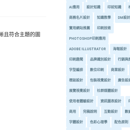
AI應用
設計知識
印前知識
商務名片設計
知識教學
DM設
實用網站推薦
印刷技術
晰且符合主題的圖
PHOTOSHOP印刷應用
ADOBE ILLUSTRATOR
海報設計
印刷趣聞
品牌識別設計
行銷與
字型編排
數位印刷
商業設計
標誌設計
包裝視覺設計
廣告設
展覽視覺設計
社群媒體設計
使用者體驗設計
資訊圖表設計
商用
完稿說明
互動設計
數
字體設計
色彩心理學
配色原則