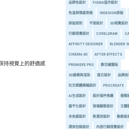
品牌色設計
FIGMA協作設計
色溫與情感表達
INDESIGN排版
排版原則
平面設計
3D視覺設計
行銷視覺設計
CORELDRAW
C
AFFINITY DESIGNER
BLENDER 
CINEMA 4D
AFTER EFFECTS
保持視覺上的舒適感
PREMIERE PRO
數位繪圖板
3D建模與渲染
復古設計
品牌故
社交媒體橫幅設計
PROCREATE
AI生成設計
設計插件推薦
極簡
扁平化設計
玻璃擬態設計
立體
未來感設計
新潮流設計
動態設
環保包裝設計
內容行銷視覺設計