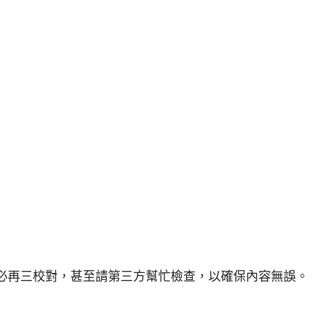
必再三校對，甚至請第三方幫忙檢查，以確保內容無誤。