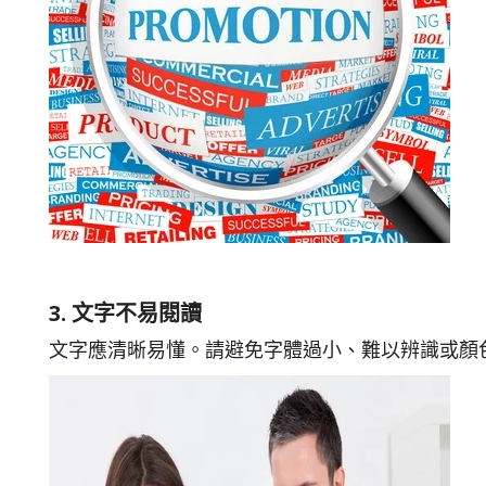
3. 文字不易閱讀
文字應清晰易懂。請避免字體過小、難以辨識或顏