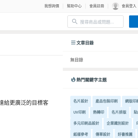
我想詢價
幫助中心
會員註冊
會員登入
文章目錄
無目錄
熱門關鍵字主題
達給更廣泛的目標客
名片設計
產品包裝印刷
網版印
UV印刷
熱轉印
名片排版
貼
多元印刷品設計
企業識別設計
紙樣參考
傳單設計
好書推薦