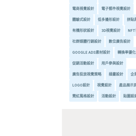
電商視覺設計
電子郵件視覺設計
體驗式設計
低多邊形設計
拼貼
有機形狀設計
3D視覺設計
NF
社群媒體行銷設計
數位廣告設計
GOOGLE ADS素材設計
轉換率優化
促銷活動設計
用戶參與設計
廣告投放視覺策略
插畫設計
企
LOGO設計
視覺設計
產品展示
霓虹風格設計
活動設計
貼圖設