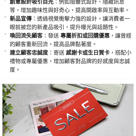
創意設計吸引目光
：例如摺疊式設計、隱藏訊息
等，增加趣味性與好奇心，提高開啟率與互動率。
新品宣傳
：透過視覺衝擊力強的設計，讓消費者一
眼就被您的新產品吸引，提升曝光與話題性。
喚回流失顧客
：發送
專屬折扣或回購優惠
，讓曾經
的顧客重新回流，提高品牌黏著度。
建立顧客忠誠度
：寄送
感謝卡或生日賀卡
，搭配小
禮物或專屬優惠，增加顧客對品牌的好感度與忠誠
度。