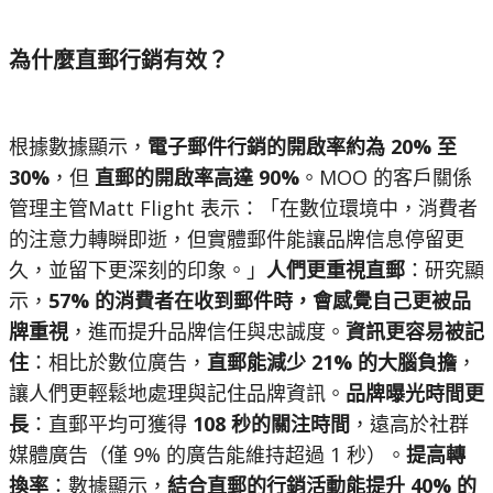
為什麼直郵行銷有效？
根據數據顯示，
電子郵件行銷的開啟率約為 20% 至
30%
，但
直郵的開啟率高達 90%
。MOO 的客戶關係
管理主管Matt Flight 表示：「在數位環境中，消費者
的注意力轉瞬即逝，但實體郵件能讓品牌信息停留更
久，並留下更深刻的印象。」
人們更重視直郵
：研究顯
示，
57% 的消費者在收到郵件時，會感覺自己更被品
牌重視
，進而提升品牌信任與忠誠度。
資訊更容易被記
住
：相比於數位廣告，
直郵能減少 21% 的大腦負擔
，
讓人們更輕鬆地處理與記住品牌資訊。
品牌曝光時間更
長
：直郵平均可獲得
108 秒的關注時間
，遠高於社群
媒體廣告（僅 9% 的廣告能維持超過 1 秒）。
提高轉
換率
：數據顯示，
結合直郵的行銷活動能提升 40% 的