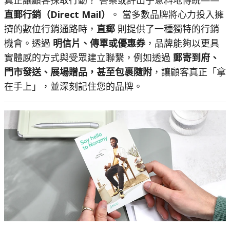
真正讓顧客採取行動？ 答案或許出乎意料地傳統——
直郵行銷（Direct Mail）
。 當多數品牌將心力投入擁
擠的數位行銷通路時，
直郵
則提供了一種獨特的行銷
機會。透過
明信片、傳單或優惠券
，品牌能夠以更具
實體感的方式與受眾建立聯繫，例如透過
郵寄到府、
門市發送、展場贈品，甚至包裹隨附
，讓顧客真正「拿
在手上」，並深刻記住您的品牌。