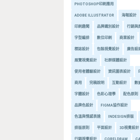
PHOTOSHOP印刷應用
ADOBE ILLUSTRATOR
海報設計
印刷趣聞
品牌識別設計
行銷與
字型編排
數位印刷
商業設計
標誌設計
包裝視覺設計
廣告設
展覽視覺設計
社群媒體設計
使用者體驗設計
資訊圖表設計
商用
完稿說明
互動設計
數
字體設計
色彩心理學
配色原則
品牌色設計
FIGMA協作設計
色溫與情感表達
INDESIGN排版
排版原則
平面設計
3D視覺設計
行銷視覺設計
CORELDRAW
C