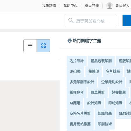
我想詢價
幫助中心
會員註冊
會員登入
熱門關鍵字主題
名片設計
產品包裝印刷
網版印
UV印刷
熱轉印
名片排版
貼
多元印刷品設計
企業識別設計
紙樣參考
傳單設計
好書推薦
AI應用
設計知識
印前知識
商務名片設計
知識教學
DM設
實用網站推薦
印刷技術