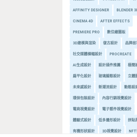
AFFINITY DESIGNER
BLENDER 
CINEMA 4D
AFTER EFFECTS
PREMIERE PRO
數位繪圖板
3D建模與渲染
復古設計
品牌故
社交媒體橫幅設計
PROCREATE
AI生成設計
設計插件推薦
極簡
扁平化設計
玻璃擬態設計
立體
未來感設計
新潮流設計
動態設
環保包裝設計
內容行銷視覺設計
電商視覺設計
電子郵件視覺設計
體驗式設計
低多邊形設計
拼貼
有機形狀設計
3D視覺設計
NF