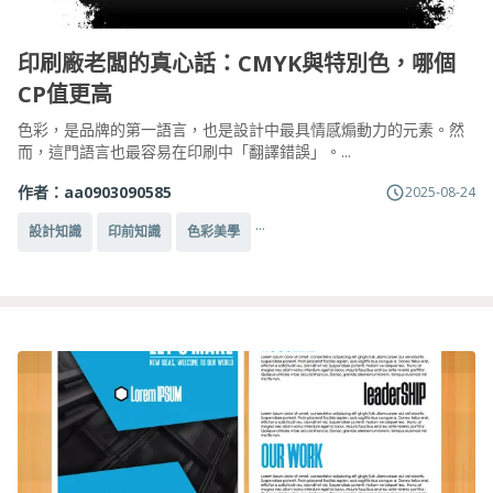
印刷廠老闆的真心話：CMYK與特別色，哪個
CP值更高
色彩，是品牌的第一語言，也是設計中最具情感煽動力的元素。然
而，這門語言也最容易在印刷中「翻譯錯誤」。...
作者：
aa0903090585
2025-08-24
...
設計知識
印前知識
色彩美學