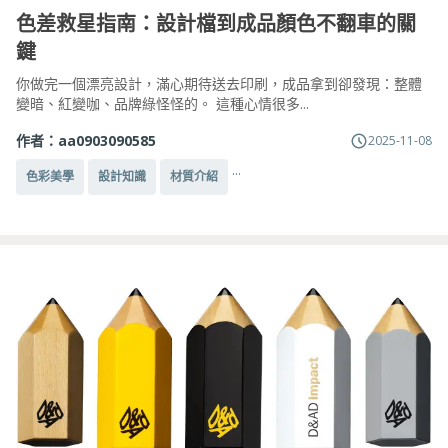
色差救星指南：設計檔到成品顏色不翻車的關
鍵
你做完一個漂亮設計，滿心期待送去印刷，成品拿到卻發現：整體
變暗、紅變咖、品牌綠怪怪的。 這種心情很多...
作者：
aa0903090585
2025-11-08
...
色彩美學
設計知識
材質介紹