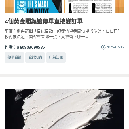
4個黃金關鍵讓傳單直接變訂單
前言：別再當個「自說自話」的發傳單老闆傳單的命運，往往在3
秒內被決定。顧客會看哪一張？又會留下哪一...
作者：
aa0903090585
2025-07-19
...
傳單設計
設計知識
印前知識