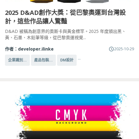
2025 D&AD創作大獎：從巴黎奧運到台灣設
計，這些作品讓人驚豔
D&AD 被稱為創意界的奧斯卡與黃金標竿。2025 年度頒出黑、
黃、石墨、木鉛筆等級，從巴黎奧運視覺...
作者：
developer.ilinke
2025-10-29
...
企業識別...
產品包裝...
DM設計