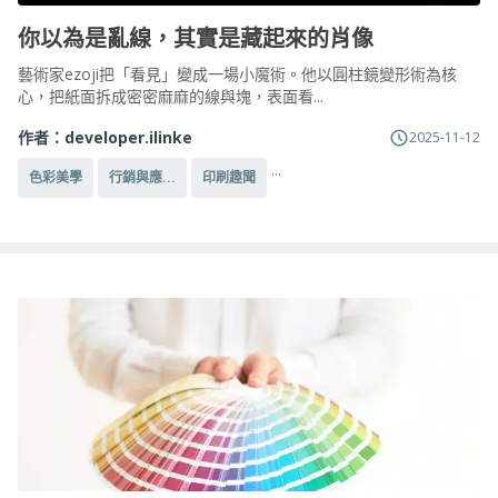
你以為是亂線，其實是藏起來的肖像
藝術家ezoji把「看見」變成一場小魔術。他以圓柱鏡變形術為核
心，把紙面拆成密密麻麻的線與塊，表面看...
作者：
developer.ilinke
2025-11-12
...
色彩美學
行銷與應...
印刷趣聞