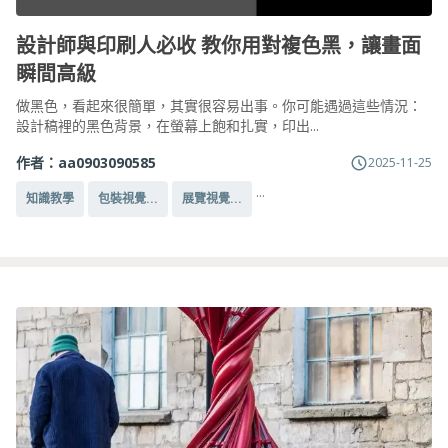
設計師與印刷人必收 教你用對複色黑，讓畫面
瞬間高級
做黑色，看起來很簡單，其實很容易出事。你可能遇過這些情況：
設計稿裡的黑色背景，在螢幕上飽和扎實，印出...
作者：
aa0903090585
2025-11-25
...
知識教學
包裝視覺...
展覽視覺...