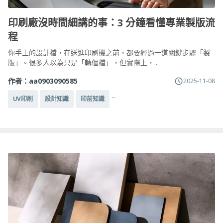
印刷廠沒時間細講的事：3 分鐘看懂專業製版流
程
你手上的設計檔，在送進印刷機之前，都要經過一道關鍵步驟「製
版」。很多人以為只是「轉個檔」，但實際上，...
作者：
aa0903090585
2025-11-08
...
UV印刷
設計知識
印前知識