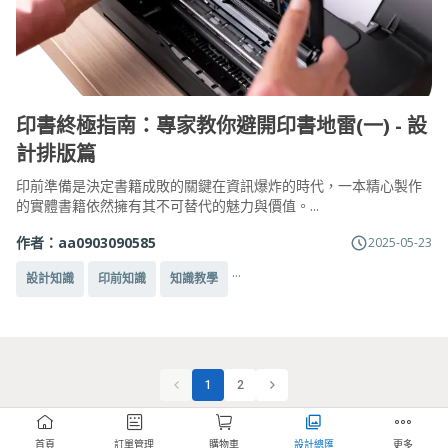
印書終極指南：專家教你避開印書地雷(一) - 設
計排版篇
印前準備是決定書籍成敗的關鍵在資訊爆炸的時代，一本精心製作
的實體書籍依然擁有其不可替代的魅力與價值。...
作者：
aa0903090585
2025-05-23
...
設計知識
印前知識
知識教學
1
2
首頁
訂單管理
購物車
設計總匯
更多