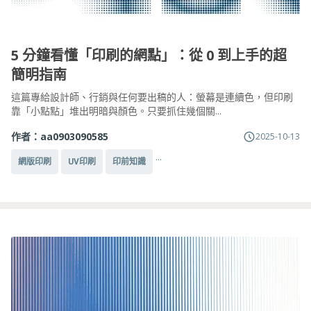
5 分鐘看懂「印刷的網點」：從 0 到上手的超
簡明指南
這篇專給設計師、行銷與任何要出稿的人：螢幕是連續色，但印刷
靠「小點點」堆出明暗與顏色。只要抓住幾個關...
作者：
aa0903090585
2025-10-13
...
網版印刷
UV印刷
印前知識