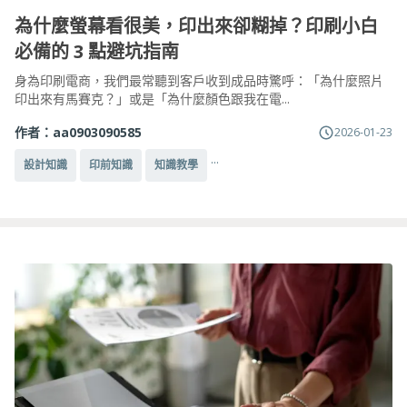
為什麼螢幕看很美，印出來卻糊掉？印刷小白
必備的 3 點避坑指南
身為印刷電商，我們最常聽到客戶收到成品時驚呼：「為什麼照片
印出來有馬賽克？」或是「為什麼顏色跟我在電...
作者：
aa0903090585
2026-01-23
...
設計知識
印前知識
知識教學