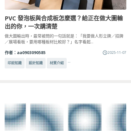
PVC 發泡板與合成板怎麼選？給正在做大圖輸
出的你，一次講清楚
做大圖輸出時，最常被問的一句話就是：「我要做人形立牌／招牌
／展場看板，要用哪種板材比較好？」名字看起...
作者：
aa0903090585
2025-11-07
...
印前知識
設計知識
材質介紹