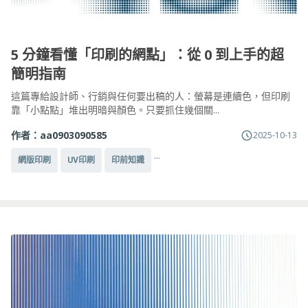
5 分鐘看懂「印刷的網點」：從 0 到上手的超
簡明指南
這篇專給設計師、行銷與任何要出稿的人：螢幕是連續色，但印刷
靠「小點點」堆出明暗與顏色。只要抓住幾個關...
作者：
aa0903090585
2025-10-13
...
網版印刷
UV印刷
印前知識