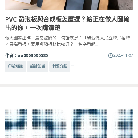
PVC 發泡板與合成板怎麼選？給正在做大圖輸
出的你，一次講清楚
做大圖輸出時，最常被問的一句話就是：「我要做人形立牌／招牌
／展場看板，要用哪種板材比較好？」名字看起...
作者：
aa0903090585
2025-11-07
...
印前知識
設計知識
材質介紹