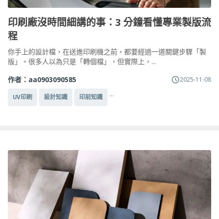
印刷廠沒時間細講的事：3 分鐘看懂專業製版流
程
你手上的設計檔，在送進印刷機之前，都要經過一道關鍵步驟「製
版」。很多人以為只是「轉個檔」，但實際上，...
作者：
aa0903090585
2025-11-08
...
UV印刷
設計知識
印前知識