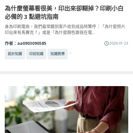
為什麼螢幕看很美，印出來卻糊掉？印刷小白
必備的 3 點避坑指南
身為印刷電商，我們最常聽到客戶收到成品時驚呼：「為什麼照片
印出來有馬賽克？」或是「為什麼顏色跟我在電...
作者：
aa0903090585
2026-01-23
...
設計知識
印前知識
知識教學