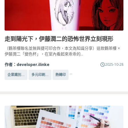
走到陽光下，伊藤潤二的恐怖世界立刻現形
（鶴茶樓聯名並無與捷可印合作，本文為知識分享）這款鶴茶樓 ×
伊藤潤二「變色杯」，在室內看起來乖乖的...
作者：
developer.ilinke
2025-10-28
...
企業識別...
多元印刷...
熱轉印