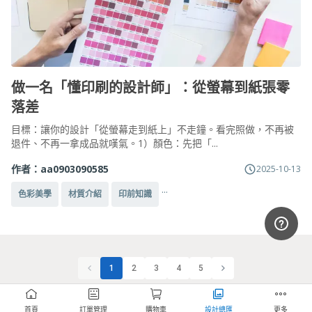
做一名「懂印刷的設計師」：從螢幕到紙張零
落差
目標：讓你的設計「從螢幕走到紙上」不走鐘。看完照做，不再被
退件、不再一拿成品就嘆氣。1）顏色：先把「...
作者：
aa0903090585
2025-10-13
...
色彩美學
材質介紹
印前知識
1
2
3
4
5
首頁
訂單管理
購物車
設計總匯
更多