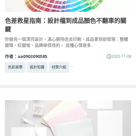
色差救星指南：設計檔到成品顏色不翻車的關
鍵
你做完一個漂亮設計，滿心期待送去印刷，成品拿到卻發現：整體
變暗、紅變咖、品牌綠怪怪的。 這種心情很多...
作者：
aa0903090585
2025-11-08
...
色彩美學
設計知識
材質介紹