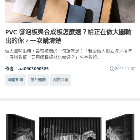
PVC 發泡板與合成板怎麼選？給正在做大圖輸
出的你，一次講清楚
做大圖輸出時，最常被問的一句話就是：「我要做人形立牌／招牌
／展場看板，要用哪種板材比較好？」名字看起...
作者：
aa0903090585
2025-11-07
...
印前知識
設計知識
材質介紹