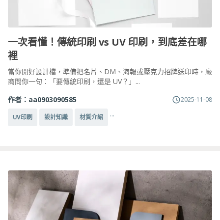
一次看懂！傳統印刷 vs UV 印刷，到底差在哪
裡
當你開好設計檔，準備把名片、DM、海報或壓克力招牌送印時，廠
商問你一句：「要傳統印刷，還是 UV？」...
作者：
aa0903090585
2025-11-08
...
UV印刷
設計知識
材質介紹