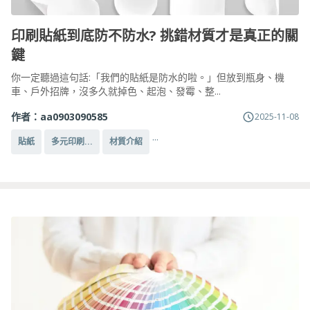
印刷貼紙到底防不防水? 挑錯材質才是真正的關
鍵
你一定聽過這句話:「我們的貼紙是防水的啦。」但放到瓶身、機
車、戶外招牌，沒多久就掉色、起泡、發霉、整...
作者：
aa0903090585
2025-11-08
...
貼紙
多元印刷...
材質介紹