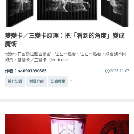
雙變卡／三變卡原理：把「看到的角度」變成
魔術
想像你在窗邊拉起百葉窗：往左一點看、往右一點看，能看到不同
的景。雙變卡／三變卡（lenticular...
作者：
aa0903090585
2025-11-07
...
設計知識
材質介紹
知識教學