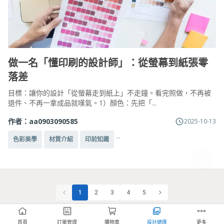
做一名「懂印刷的設計師」：從螢幕到紙張零
落差
目標：讓你的設計「從螢幕走到紙上」不走鐘。看完照做，不再被
退件、不再一拿成品就嘆氣。1）顏色：先把「...
作者：
aa0903090585
2025-10-13
...
色彩美學
材質介紹
印前知識
1
2
3
4
5
首頁
訂單管理
購物車
設計總匯
更多