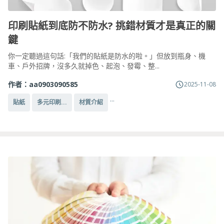
印刷貼紙到底防不防水? 挑錯材質才是真正的關
鍵
你一定聽過這句話:「我們的貼紙是防水的啦。」但放到瓶身、機
車、戶外招牌，沒多久就掉色、起泡、發霉、整...
作者：
aa0903090585
2025-11-08
...
貼紙
多元印刷...
材質介紹