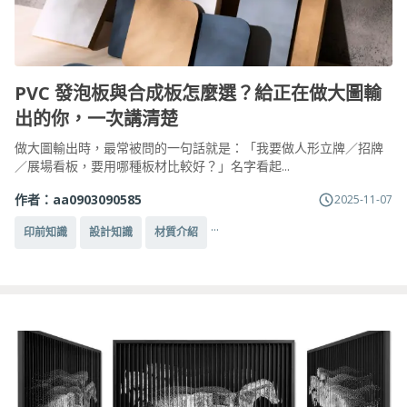
PVC 發泡板與合成板怎麼選？給正在做大圖輸
出的你，一次講清楚
做大圖輸出時，最常被問的一句話就是：「我要做人形立牌／招牌
／展場看板，要用哪種板材比較好？」名字看起...
作者：
aa0903090585
2025-11-07
...
印前知識
設計知識
材質介紹