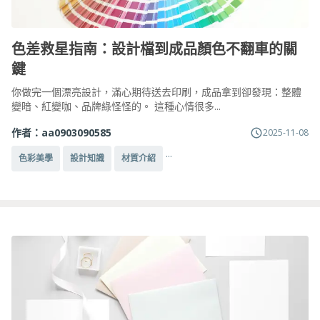
色差救星指南：設計檔到成品顏色不翻車的關
鍵
你做完一個漂亮設計，滿心期待送去印刷，成品拿到卻發現：整體
變暗、紅變咖、品牌綠怪怪的。 這種心情很多...
作者：
aa0903090585
2025-11-08
...
色彩美學
設計知識
材質介紹