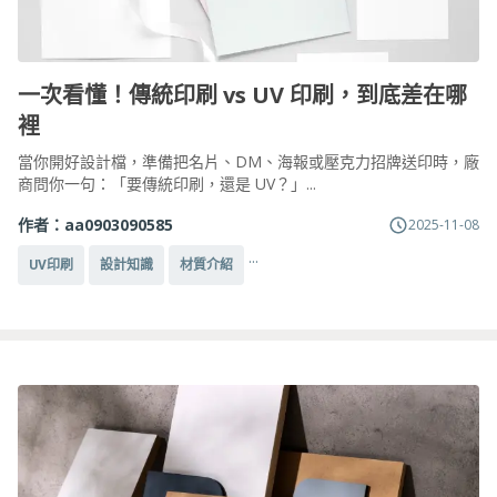
一次看懂！傳統印刷 vs UV 印刷，到底差在哪
裡
當你開好設計檔，準備把名片、DM、海報或壓克力招牌送印時，廠
商問你一句：「要傳統印刷，還是 UV？」...
作者：
aa0903090585
2025-11-08
...
UV印刷
設計知識
材質介紹