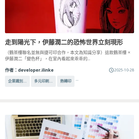
走到陽光下，伊藤潤二的恐怖世界立刻現形
（鶴茶樓聯名並無與捷可印合作，本文為知識分享）這款鶴茶樓 ×
伊藤潤二「變色杯」，在室內看起來乖乖的...
作者：
developer.ilinke
2025-10-28
...
企業識別...
多元印刷...
熱轉印