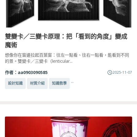
雙變卡／三變卡原理：把「看到的角度」變成
魔術
想像你在窗邊拉起百葉窗：往左一點看、往右一點看，能看到不同
的景。雙變卡／三變卡（lenticular...
作者：
aa0903090585
2025-11-07
...
設計知識
材質介紹
知識教學