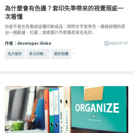
為什麼會有色邊？套印失準帶來的視覺瑕疵一
次看懂
你是不是也有看過這種印刷成品：明明文字是黑色，邊緣卻隱約冒
出一圈藍邊、紅邊；或者圖片外框看起來毛毛的...
作者：
developer.ilinke
2026-07-07
...
名片設計
多元印刷...
設計知識