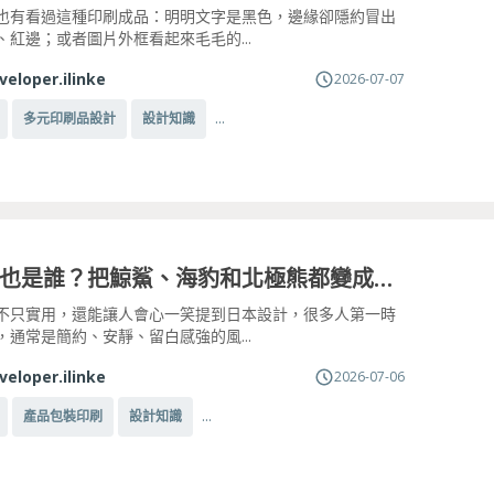
也有看過這種印刷成品：明明文字是黑色，邊緣卻隱約冒出
、紅邊；或者圖片外框看起來毛毛的...
veloper.ilinke
2026-07-07
...
多元印刷品設計
設計知識
石川和也是誰？把鯨鯊、海豹和北極熊都變成生活設計的日本設計師
不只實用，還能讓人會心一笑提到日本設計，很多人第一時
，通常是簡約、安靜、留白感強的風...
veloper.ilinke
2026-07-06
...
產品包裝印刷
設計知識