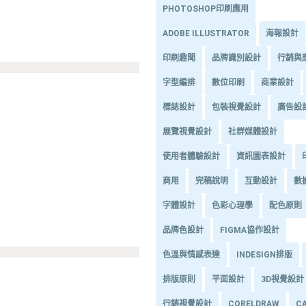
PHOTOSHOP印刷應用
ADOBE ILLUSTRATOR
海報設計
印刷趣聞
品牌識別設計
行銷與
字型編排
數位印刷
商業設計
標誌設計
包裝視覺設計
廣告設
展覽視覺設計
社群媒體設計
使用者體驗設計
資訊圖表設計
商用
完稿說明
互動設計
數
字體設計
色彩心理學
配色原則
品牌色設計
FIGMA協作設計
色溫與情感表達
INDESIGN排版
排版原則
平面設計
3D視覺設計
行銷視覺設計
CORELDRAW
C