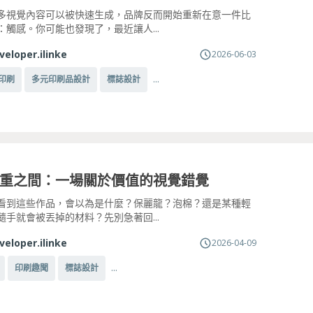
多視覺內容可以被快速生成，品牌反而開始重新在意一件比
：觸感。你可能也發現了，最近讓人...
veloper.ilinke
2026-06-03
...
印刷
多元印刷品設計
標誌設計
重之間：一場關於價值的視覺錯覺
看到這些作品，會以為是什麼？保麗龍？泡棉？還是某種輕
隨手就會被丟掉的材料？先別急著回...
veloper.ilinke
2026-04-09
...
印刷趣聞
標誌設計