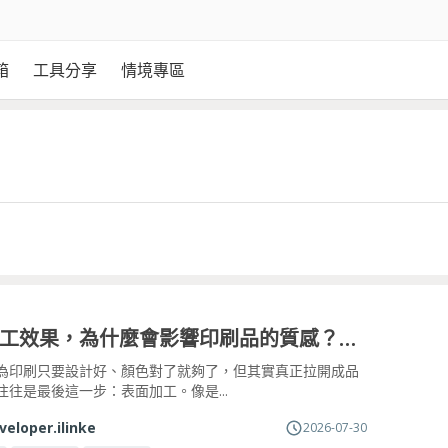
箱
工具分享
情境專區
表面加工效果，為什麼會影響印刷品的質感？一次看懂亮膜、霧膜、燙金怎麼選
為印刷只要設計好、顏色對了就夠了，但其實真正拉開成品
往往是最後這一步：表面加工。像是...
veloper.ilinke
2026-07-30