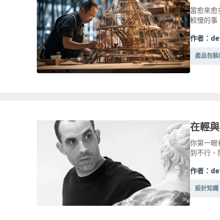
當愈來愈
較慢的事
作者：
de
產品包裝
在輕與
你第一眼
到不行、
作者：
de
設計知識