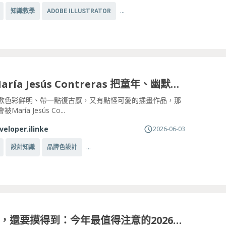
...
知識教學
ADOBE ILLUSTRATOR
認識 María Jesús Contreras 把童年、幽默與怪奇想像畫進日常的智利插畫家
歡色彩鮮明、帶一點復古感，又有點怪可愛的插畫作品，那
aría Jesús Co...
veloper.ilinke
2026-06-03
...
設計知識
品牌色設計
看不夠，還要摸得到：今年最值得注意的2026年設計趨勢