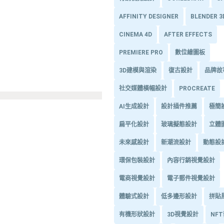
AFFINITY DESIGNER
BLENDER 
CINEMA 4D
AFTER EFFECTS
PREMIERE PRO
數位繪圖板
3D建模與渲染
復古設計
品牌故
社交媒體橫幅設計
PROCREATE
AI生成設計
設計插件推薦
極簡
扁平化設計
玻璃擬態設計
立體
未來感設計
新潮流設計
動態設
環保包裝設計
內容行銷視覺設計
電商視覺設計
電子郵件視覺設計
體驗式設計
低多邊形設計
拼貼
有機形狀設計
3D視覺設計
NF