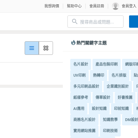
我想詢價
幫助中心
會員註冊
會員登入
熱門關鍵字主題
名片設計
產品包裝印刷
網版印
UV印刷
熱轉印
名片排版
貼
多元印刷品設計
企業識別設計
紙樣參考
傳單設計
好書推薦
AI應用
設計知識
印前知識
商務名片設計
知識教學
DM設
實用網站推薦
印刷技術