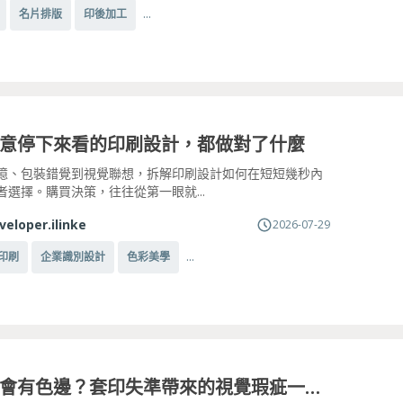
...
名片排版
印後加工
意停下來看的印刷設計，都做對了什麼
憶、包裝錯覺到視覺聯想，拆解印刷設計如何在短短幾秒內
者選擇。購買決策，往往從第一眼就...
veloper.ilinke
2026-07-29
...
印刷
企業識別設計
色彩美學
為什麼會有色邊？套印失準帶來的視覺瑕疵一次看懂