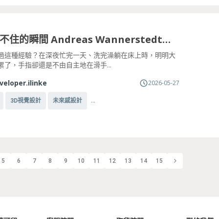
那些抓不住的瞬間 Andreas Wannerstedt，用無限循環的療癒感拯救現代人的強迫症
過這種經驗？在深夜忙完一天、洗完澡躺在床上時，明明大
累了，手指卻還是不由自主地在滑手...
veloper.ilinke
2026-05-27
...
3D視覺設計
未來感設計
5
6
7
8
9
10
11
12
13
14
15