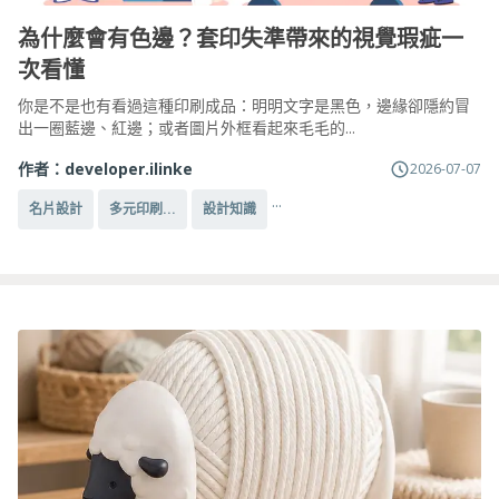
為什麼會有色邊？套印失準帶來的視覺瑕疵一
次看懂
你是不是也有看過這種印刷成品：明明文字是黑色，邊緣卻隱約冒
出一圈藍邊、紅邊；或者圖片外框看起來毛毛的...
作者：
developer.ilinke
2026-07-07
...
名片設計
多元印刷...
設計知識