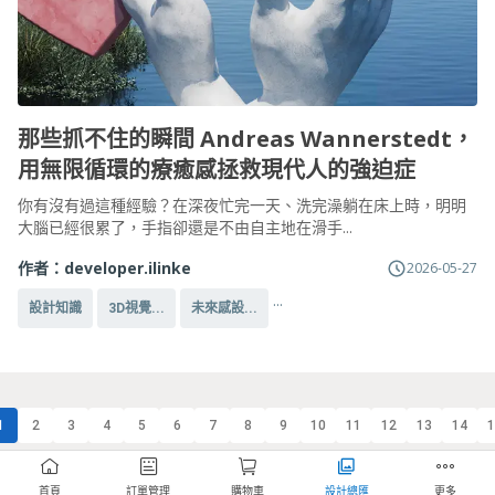
那些抓不住的瞬間 Andreas Wannerstedt，
用無限循環的療癒感拯救現代人的強迫症
你有沒有過這種經驗？在深夜忙完一天、洗完澡躺在床上時，明明
大腦已經很累了，手指卻還是不由自主地在滑手...
作者：
developer.ilinke
2026-05-27
...
設計知識
3D視覺...
未來感設...
1
2
3
4
5
6
7
8
9
10
11
12
13
14
1
首頁
訂單管理
購物車
設計總匯
更多