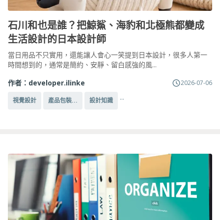
石川和也是誰？把鯨鯊、海豹和北極熊都變成
生活設計的日本設計師
當日用品不只實用，還能讓人會心一笑提到日本設計，很多人第一
時間想到的，通常是簡約、安靜、留白感強的風...
作者：
developer.ilinke
2026-07-06
...
視覺設計
產品包裝...
設計知識