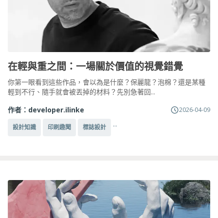
在輕與重之間：一場關於價值的視覺錯覺
你第一眼看到這些作品，會以為是什麼？保麗龍？泡棉？還是某種
輕到不行、隨手就會被丟掉的材料？先別急著回...
作者：
developer.ilinke
2026-04-09
...
設計知識
印刷趣聞
標誌設計