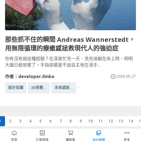
那些抓不住的瞬間 Andreas Wannerstedt，
用無限循環的療癒感拯救現代人的強迫症
你有沒有過這種經驗？在深夜忙完一天、洗完澡躺在床上時，明明
大腦已經很累了，手指卻還是不由自主地在滑手...
作者：
developer.ilinke
2026-05-27
...
設計知識
3D視覺...
未來感設...
1
2
3
4
5
6
7
8
9
10
11
12
13
14
1
首頁
訂單管理
購物車
設計總匯
更多