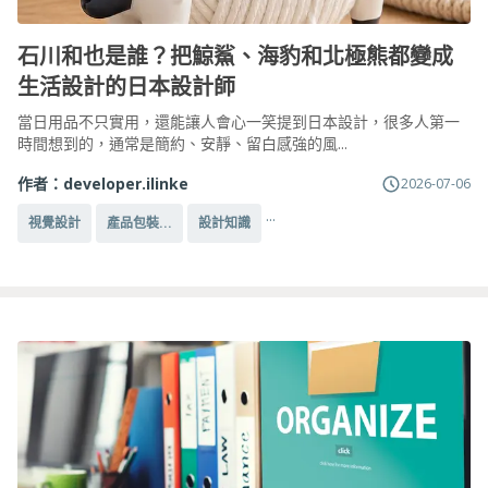
石川和也是誰？把鯨鯊、海豹和北極熊都變成
生活設計的日本設計師
當日用品不只實用，還能讓人會心一笑提到日本設計，很多人第一
時間想到的，通常是簡約、安靜、留白感強的風...
作者：
developer.ilinke
2026-07-06
...
視覺設計
產品包裝...
設計知識