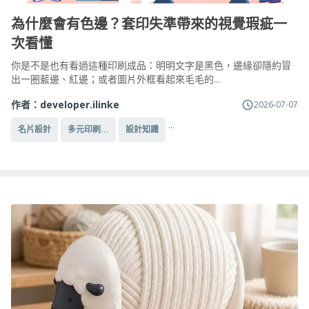
為什麼會有色邊？套印失準帶來的視覺瑕疵一
次看懂
你是不是也有看過這種印刷成品：明明文字是黑色，邊緣卻隱約冒
出一圈藍邊、紅邊；或者圖片外框看起來毛毛的...
作者：
developer.ilinke
2026-07-07
...
名片設計
多元印刷...
設計知識