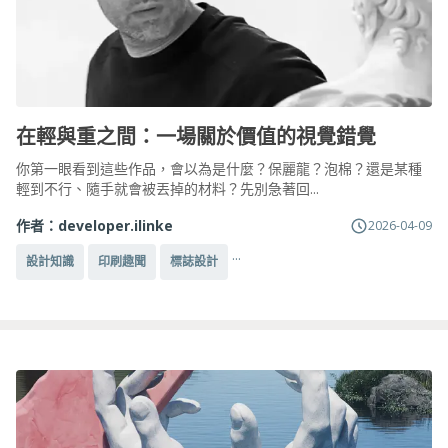
在輕與重之間：一場關於價值的視覺錯覺
你第一眼看到這些作品，會以為是什麼？保麗龍？泡棉？還是某種
輕到不行、隨手就會被丟掉的材料？先別急著回...
作者：
developer.ilinke
2026-04-09
...
設計知識
印刷趣聞
標誌設計