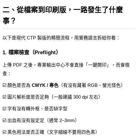
二、從檔案到印刷版，一路發生了什麼
事？
以下是現代 CTP 製版的精簡流程，用實務語言拆給你看：
1. 檔案檢查（Preflight）
上傳 PDF 之後，專業輸出中心不會直接「一鍵開印」，而會檢
查：
☑️ 顏色是否為 
CMYK / 專色
（有沒有藏著 RGB、螢光怪色）
☑️ 圖片解析度是否足夠（一般建議 300 dpi 左右）
☑️ 字有沒有轉外框、是否缺字型
☑️ 出血有沒有設定足（通常 2–3mm）
☑️ 黑色用法是否正確（文字細線不要用四色黑）