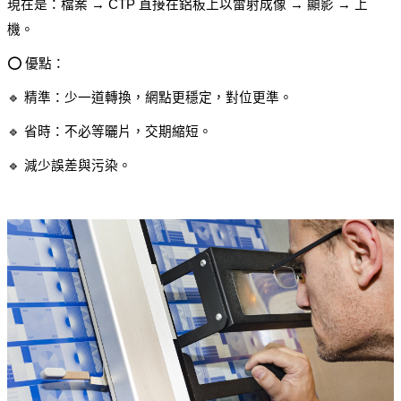
現在是：檔案 → CTP 直接在鋁板上以雷射成像 → 顯影 → 上
機。
⭕ 優點：
🔹 精準：少一道轉換，網點更穩定，對位更準。
🔹 省時：不必等曬片，交期縮短。
🔹 減少誤差與污染。