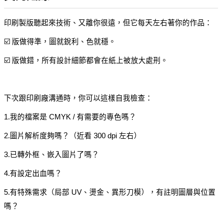
印刷製版聽起來技術、又離你很遠，但它每天左右著你的作品：
☑️ 版做得準，圖就銳利、色就穩。
☑️ 版做錯，所有設計細節都會在紙上被放大處刑。
下次跟印刷廠溝通時，你可以這樣自我檢查：
1.我的檔案是 CMYK / 有需要的專色嗎？
2.圖片解析度夠嗎？（近看 300 dpi 左右）
3.已轉外框、嵌入圖片了嗎？
4.有設定出血嗎？
5.有特殊需求（局部 UV、燙金、異形刀模），有註明圖層與位置
嗎？