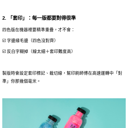
2. 「套印」：每一版都要對得很準
四色版在機器裡要精準重疊，才不會：
☑️ 字邊緣毛邊（四色沒對齊）
☑️ 反白字糊掉（線太細＋套印難度高）
製版時會設定套印標記、裁切線，幫印刷師傅在高速運轉中「對
準」你那幾個毫米。