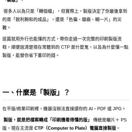
「
製版」
。
 很多人以為只是「轉個檔」，但實際上，製版決定了你最後拿到
的是「銳利飽和的成品」，還是「色偏、鋸齒、糊一片」的災
難。
這篇就用外行也能懂的方式，帶你走過一次完整的印刷製版流
程，順便說清楚現在常聽到的 CTP 是什麼鬼，以及為什麼懂一點
製版，能替你省下重印的錢。
一、什麼是「製版」？
在平版/商業印刷裡，機器沒辦法直接讀你的 AI、PDF 或 JPG。
製版，就是把檔案轉成「印刷機看得懂的版」
 傳統是曬片＋ PS 
版，現在主流是 
CTP（Computer to Plate）電腦直接製版
。