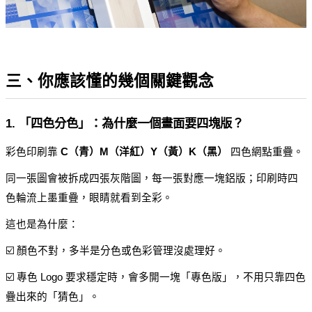
三、你應該懂的幾個關鍵觀念
1. 「四色分色」：為什麼一個畫面要四塊版？
彩色印刷靠 
C（青）M（洋紅）Y（黃）K（黑）
 四色網點重疊。
同一張圖會被拆成四張灰階圖，每一張對應一塊鋁版；印刷時四
色輪流上墨重疊，眼睛就看到全彩。
這也是為什麼：
☑️ 顏色不對，多半是分色或色彩管理沒處理好。
☑️ 專色 Logo 要求穩定時，會多開一塊「專色版」，不用只靠四色
疊出來的「猜色」。