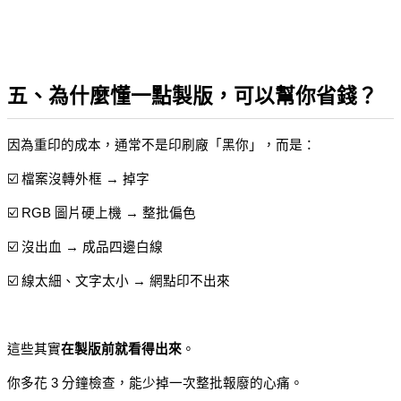
五、為什麼懂一點製版，可以幫你省錢？
因為重印的成本，通常不是印刷廠「黑你」，而是：
☑️ 檔案沒轉外框 → 掉字
☑️ RGB 圖片硬上機 → 整批偏色
☑️ 沒出血 → 成品四邊白線
☑️ 線太細、文字太小 → 網點印不出來
這些其實
在製版前就看得出來
。
你多花 3 分鐘檢查，能少掉一次整批報廢的心痛。