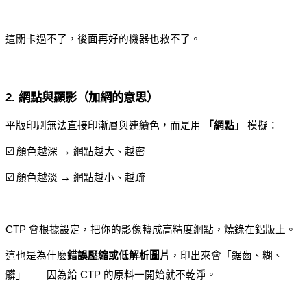
這關卡過不了，後面再好的機器也救不了。
2. 網點與顯影（加網的意思）
平版印刷無法直接印漸層與連續色，而是用 
「網點」
 模擬：
☑️ 顏色越深 → 網點越大、越密
☑️ 顏色越淡 → 網點越小、越疏
CTP 會根據設定，把你的影像轉成高精度網點，燒錄在鋁版上。
這也是為什麼
錯誤壓縮或低解析圖片
，印出來會「鋸齒、糊、
髒」——因為給 CTP 的原料一開始就不乾淨。