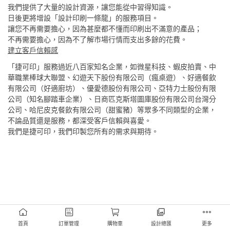
我們提供了大量的設計資源，讓您能從中習得知識。
日後更將增設「設計印刷一條龍」的服務項目。
讓您不再需要擔心，因為甚麼都不懂而印刷出不滿意的產品；
不再需要擔心，因為不了解市場行情而支出多餘的花費。
建立客戶信賴感
「捷可印」服務過近八百家知名企業，如微星科技、蝦皮拍賣、中
華職業棒球大聯盟、幻遊天下股份有限公司（瘋桌遊）、好適餐飲
有限公司（好適廚坊）、優愛德股份有限公司、亞特力士股份有限
公司（知名腳踏車企業）、日商匹克斯塔圖庫股份有限公司台灣分
公司、哈尼皮克餐飲有限公司（甜蜜豬）等眾多不同類型的企業，
不論品質還是服務，都深受客戶信賴與喜愛。
我們是捷可印，我們印製您所有的需求與期待。
首頁
訂單管理
購物車
設計總匯
更多