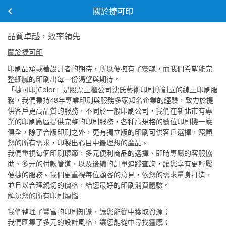
關於捷可印
品質卓越，效率領先
關於捷可印
印刷品承載著設計者的期待，所以便擁有了靈魂，而我們希望能完
整細膩的印刷出每一份渴望與期待。
「捷可印JColor」是股票上櫃公司沈氏藝術印刷所創立的線上印刷服
務，我們秉持48年專業印刷與服務多家知名企業的經驗，致力於提
供客戶更高品質的服務，不同於一般印刷公司，我們在新北市有專
業的印刷廠區提供完整的印刷服務，各種高規格的數位印刷機一應
俱全，除了合版印刷之外，更有獨立版的印刷可供客戶選擇，照顧
您的所有需求，印製出心目中最理想的產品。
我們重視每個印刷環節，多元便利商品的選擇、即時專屬的客服協
助、多元的付款管道，以及後續的訂單追蹤查詢，讓您享有更輕鬆
便捷的服務。我們更重視每位顧客的意見，依您的需求量身打造，
並且以合理親切的價格，給您最好的印刷消費體驗。
解決您的所有印刷煩惱
我們整理了豐富的印刷知識，讓您能從中獲取資源；
我們匯集了多元的設計風格，讓您能從中尋找靈感；