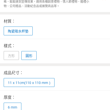
格，鬆鬆達到宣傳效果，適用各種創意禮物、情人節禮物、婚禮小
物、公司贈品、活動紀念品或展覽商品等。
材質：
陶瓷吸水杯墊
樣式：
方形
圓形
成品尺寸：
11 x 11cm(110 x 110 mm )
厚度：
6
mm