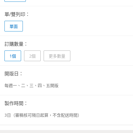
單/雙列印：
單面
訂購數量：
1個
2個
更多數量
開版日：
每週一、二、三、四、五開版
製作時間：
3
日
（審稿核可隔日起算，不含配送時間）