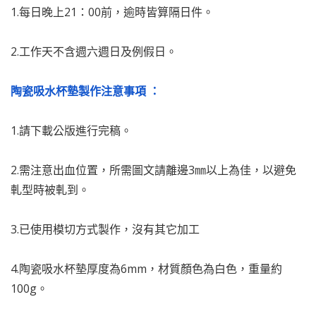
1.每日晚上21：00前，逾時皆算隔日件。
2.工作天不含週六週日及例假日。
陶瓷吸水杯墊製作注意事項 ：
1.請下載公版進行完稿。
2.需注意出血位置，所需圖文請離邊3㎜以上為佳，以避免
軋型時被軋到。
3.已使用模切方式製作，沒有其它加工
4.陶瓷吸水杯墊厚度為6mm，材質顏色為白色，重量約
100g。