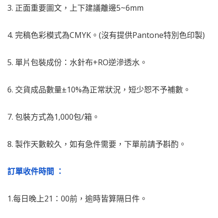
3. 正面重要圖文，上下建議離邊5~6mm
4. 完稿色彩模式為CMYK。(沒有提供Pantone特別色印製)
5. 單片包裝成份：水針布+RO逆滲透水。
6. 交貨成品數量±10%為正常狀況，短少恕不予補數。
7. 包裝方式為1,000包/箱。
8. 製作天數較久，如有急件需要，下單前請予斟酌。
訂單收件時間 ：
1.每日晚上21：00前，逾時皆算隔日件。