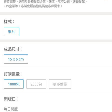
更佳完整。適用於各種餐飲企業、飯店、航空公司、連鎖餐館、
KTV企業等，客製化服務皆能滿足客戶需求。
樣式：
單片
成品尺寸：
15 x 6 cm
訂購數量：
1000包
2000包
更多數量
開版日：
每日開版