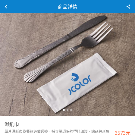
商品詳情
濕紙巾
單片濕紙巾為餐飲必備週邊，採專業環保的塑料印製，讓品牌形象
3573
元