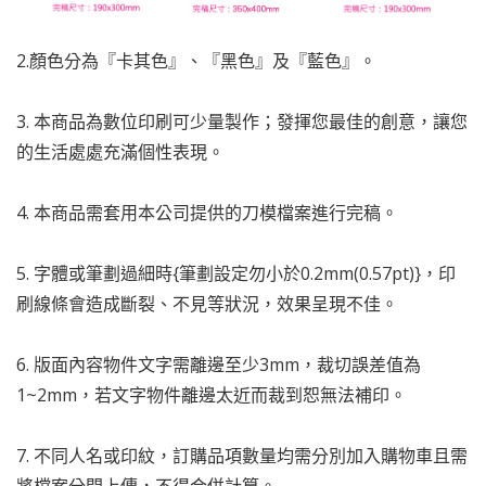
2.顏色分為『卡其色』、『黑色』及『藍色』。
3. 本商品為數位印刷可少量製作；發揮您最佳的創意，讓您
的生活處處充滿個性表現。
4. 本商品需套用本公司提供的刀模檔案進行完稿。
5. 字體或筆劃過細時{筆劃設定勿小於0.2mm(0.57pt)}，印
刷線條會造成斷裂、不見等狀況，效果呈現不佳。
6. 版面內容物件文字需離邊至少3mm，裁切誤差值為
1~2mm，若文字物件離邊太近而裁到恕無法補印。
7.
不同人名或印紋，訂購品項數量均需分別加入購物車且需