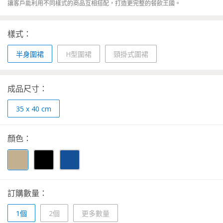
讓客戶能利用不同樣式的商品互相搭配，打造更完整的餐飲王國。
樣式：
半身圍裙
H型圍裙
頸掛式圍裙
成品尺寸：
35 x 40 cm
顏色：
訂購數量：
1個
2個
更多數量