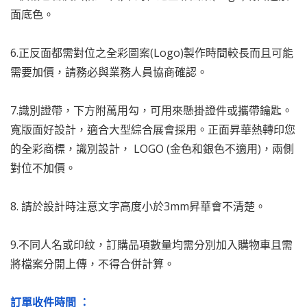
面底色。
6.正反面都需對位之全彩圖案(Logo)製作時間較長而且可能
需要加價，請務必與業務人員協商確認。
7.識別證帶，下方附萬用勾，可用來懸掛證件或攜帶鑰匙。
寬版面好設計，適合大型綜合展會採用。正面昇華熱轉印您
的全彩商標，識別設計， LOGO (金色和銀色不適用)，兩側
對位不加價。
8. 請於設計時注意文字高度小於3mm昇華會不清楚。
9.
不同人名或印紋，訂購品項數量均需分別加入購物車且需
將檔案分開上傳，不得合併計算。
訂單收件時間 ：