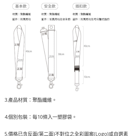
3.產品材質：聚酯纖維。
4.個別包裝：每10條入一塑膠袋。
5.價格已含反面(第二面)不對位之全彩圖案(Logo)或自選素