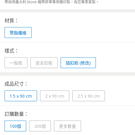
帶採用義大利 Monti 織帶昇華專用機印製，為您專業客製。
材質：
聚酯纖維
樣式：
一般款
安全扣款
插扣款 (修改)
成品尺寸：
1.5 x 90 cm
2 x 90 cm
2.5 x 90 cm
訂購數量：
100個
200個
更多數量