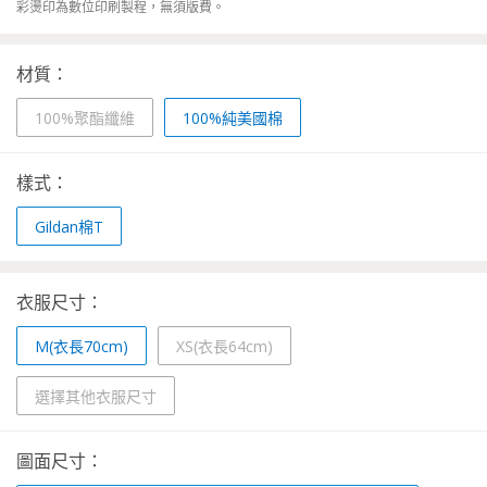
彩燙印為數位印刷製程，無須版費。
材質：
100%聚酯纖維
100%純美國棉
樣式：
Gildan棉T
衣服尺寸：
M(衣長70cm)
XS(衣長64cm)
選擇其他衣服尺寸
圖面尺寸：