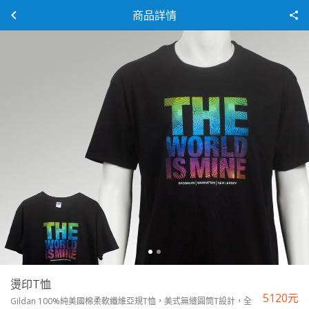
商品詳情
燙印T恤
5120
元
Gildan 100%純美國棉柔軟纖維亞規T恤，美式無縫圓筒T設計，全