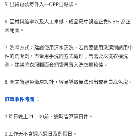
5. 出貨包裝每件入一OPP自黏袋。
6. 因材料縮率以及人工車縫，成品尺寸誤差正負5-8% 為正
常範圍。
7. 洗滌方式：建議使用清水清洗，若真要使用洗潔劑請用中
性的洗潔劑，盡量用手洗的方式處理；若需要以洗衣機洗
滌，建議將衣服翻面套網袋再置入洗衣機較佳。
8. 圖文請避免漸層設計，容易導致無法印出或有白底色塊。
訂單收件時間 ：
1.每日晚上21：00前，逾時皆算隔日件。
2.工作天不含週六週日及例假日。