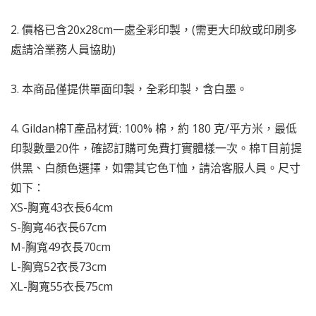
2. 價格已含20x28cm一處全彩印製，(需更大印紋或印刷多
處請洽業務人員協助)
3. 本商品僅提供單面印製，全彩印製，含白墨。
4. Gildan棉T產品材質: 100% 棉，約 180 克/平方米，最低
印製數量20件，確認訂購可免費打實體樣一次。棉T目前提
供黑、白顏色選擇，如需其它色T恤，請洽客服人員。尺寸
如下：
XS-胸寬43衣長64cm
S-胸寬46衣長67cm
M-胸寬49衣長70cm
L-胸寬52衣長73cm
XL-胸寬55衣長75cm