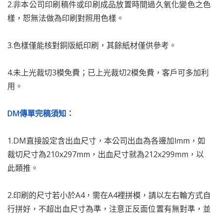
2.非本公司印刷稿件或印刷成品放置時間過久氧化變色之色
樣，恕無法做為印刷對照用色樣。
3.色樣僅能核對銅版紙印刷，其餘紙材僅供參考。
4.
未上光裁切3模免費；已上光裁切2模免費，客戶可多加利
用。
DM傳單完稿須知：
1.DM直接設定含出血尺寸，本公司出血為各邊加lmm，如
裁切尺寸為210x297mm，出血尺寸就為212x299mm，以
此類推。
2.印刷的尺寸若小於A4，需在A4裡拼模，請以左右輪方式自
行拼好，不超出血尺寸為準，注意正反面位置有無對準，並