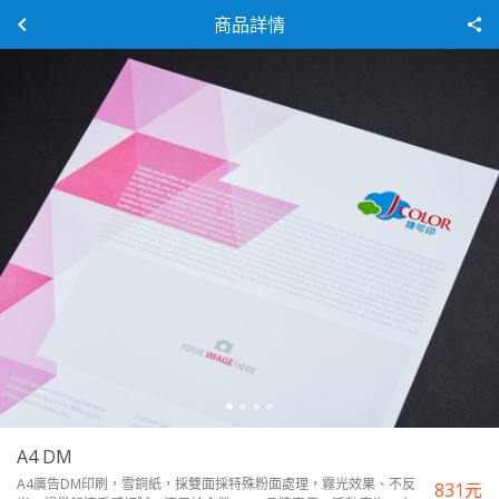
商品詳情
A4 DM
A4廣告DM印刷，雪銅紙，採雙面採特殊粉面處理，霧光效果、不反
831
元