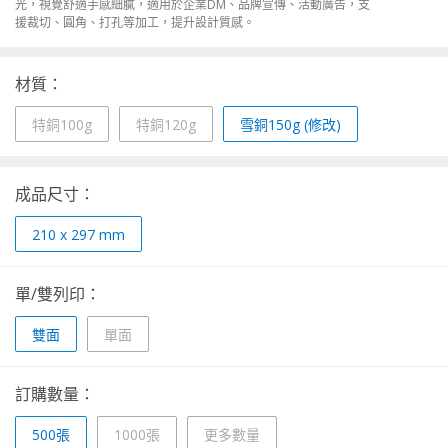
光，視覺舒適手感細膩，適用於企業DM、品牌宣傳、活動廣告，支
援裁切、圓角、打孔等加工，提升設計質感。
材質：
特銅100g
特銅120g
雪銅150g (修改)
成品尺寸：
210 x 297 mm
單/雙列印：
雙面
單面
訂購數量：
500張
1000張
更多數量