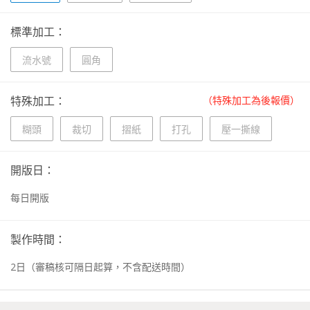
標準加工：
流水號
圓角
特殊加工：
（特殊加工為後報價）
糊頭
裁切
摺紙
打孔
壓一撕線
開版日：
每日開版
製作時間：
2
日
（審稿核可隔日起算，不含配送時間）