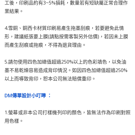
工後，印刷品約有3~5%損耗，數量若有短缺屬正常合理作
業結果。
4.雪銅、銅西卡材質印刷易產生拖墨刮痕，若要避免此情
形，建議紙張要上膜(請點按需客製另外估價)，若因未上膜
而產生刮痕或拖痕，不得為退貨理由。
5.請勿使用四色加總值超過250%以上的色彩填色，以免油
墨不易乾燥容易造成背印情況。如因四色加總值超過250%
以上而導致背印，恕本公司無法賠償重印。
DM傳單設計小叮嚀 ：
1.螢幕或非本公司打樣機列印的顏色，皆無法作為印刷對照
用色樣。