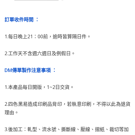
訂單收件時間 ：
1.每日晚上21：00前，逾時皆算隔日件。
2.工作天不含週六週日及例假日。
DM傳單製作注意事項 ：
1.本產品每日開版，1~2日交貨。
2.四色黑易造成印刷品背印，若執意印刷，不得以此為退貨
理由。
3.
後加工：軋型、流水號、撕斷線、壓線、摺紙、裁切等加