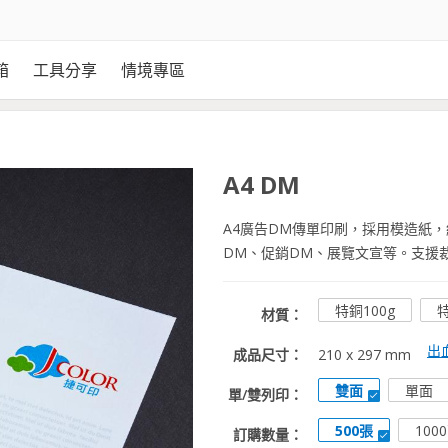
箱
工具分享
情境專區
A4 DM
A4廣告DM傳單印刷，採用模造紙
DM、促銷DM、展覽文宣等。支援
特銅100g
特
材質：
出
成品尺寸：
210 x 297 mm
雙面
單面
單/雙列印：
500張
100
訂購數量：