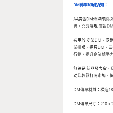
DM傳單印刷須知：
A4廣告DM傳單印刷
異，充分展現 廣告D
適用於 商業DM、促
業排版、摺頁DM、三
行銷，提升企業競爭
無論是 新品發表會、
助您輕鬆打開市場、
DM傳單材質：模造18
DM傳單尺寸：210 x 2