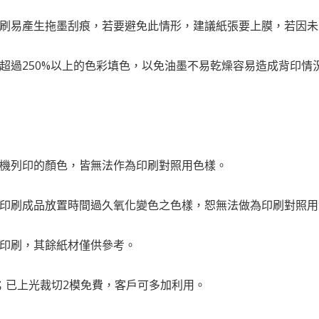
印刷易產生拖墨刮痕，若要避免此情形，建議紙張要上膜，若因
值超過250%以上的色彩填色，以免油墨不易乾燥容易造成背印情
樣機列印的顏色，皆無法作為印刷對照用色樣。
或印刷成品放置時間過久氧化變色之色樣，恕無法做為印刷對照
紙印刷，其餘紙材僅供參考。
；已上光裁切2模免費，客戶可多加利用。