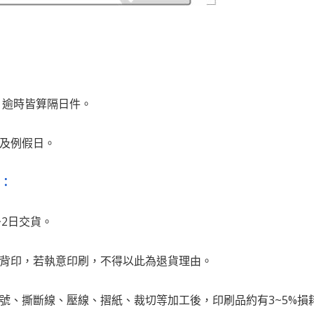
前，逾時皆算隔日件。
日及例假日。
 ：
~2日交貨。
品背印，若執意印刷，不得以此為退貨理由。
號、撕斷線、壓線、摺紙、裁切等加工後，印刷品約有3~5%損