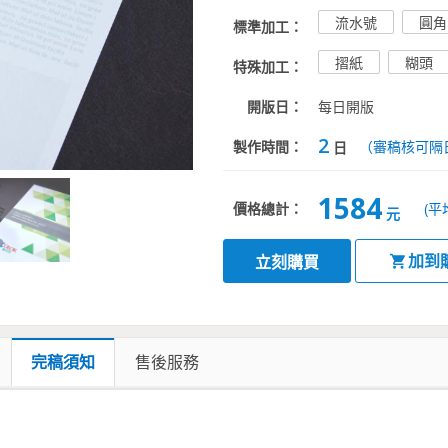
流水號
圓角
標準加工：
摺紙
糊頭
特殊加工：
開版日：
每日開版
2
製作時間：
（審稿核可隔
日
1584
價格總計：
(平
元
加到
立刻購買
完稿須知
售後服務