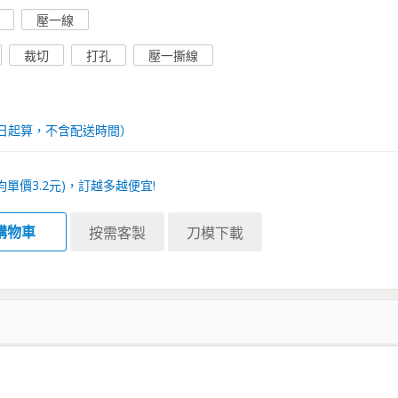
壓一線
裁切
打孔
壓一撕線
日起算，不含配送時間）
均單價
3.2
元)，訂越多越便宜!
購物車
按需客製
刀模下載