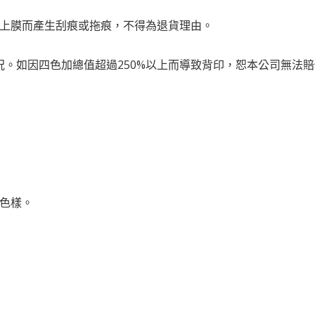
未上膜而產生刮痕或拖痕，不得為退貨理由。
況。如因四色加總值超過250%以上而導致背印，恕本公司無法
用色樣。