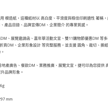
採用 模造紙，這種紙材以 高白度、平滑度與極佳印刷適性 著稱
M、產品目錄、品牌宣傳DM、企業簡介 的專業質感。
銷DM、展覽邀請函、嘉年華活動文宣、雙11購物節優惠DM 等
折頁DM、企業形象設計 等完整服務，並支援 圓角、裁切、撕
力。
房地產廣告、餐飲DM、業務推廣、展覽文宣，捷可印為您提供
提升品牌形象。
6g
97 mm