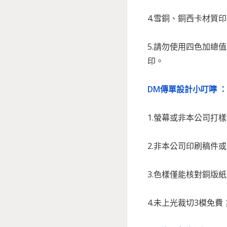
4.雪銅、銅西卡材質
5.請勿使用四色加總
印。
DM傳單設計小叮嚀 ：
1.螢幕或非本公司打
2.非本公司印刷稿件
3.色樣僅能核對銅版
4.
未上光裁切3模免費