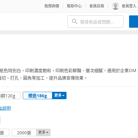
我想詢價
幫助中心
會員註冊
會員登入
，紙色特別白，印刷濃度飽和，印刷色彩鮮豔、層次細膩，適用於企業DM
裁切、打孔、圓角等加工，提升品牌宣傳效果。
銅120g
模造186g
更多
血說明
0張
2000張
更多