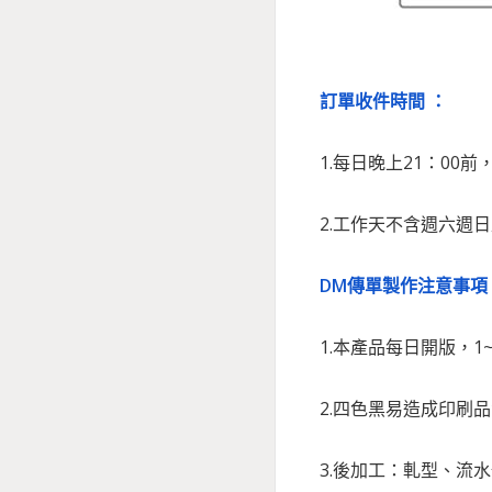
訂單收件時間 ：
1.每日晚上21：00
2.工作天不含週六週
DM傳單製作注意事項
1.本產品每日開版，1
2.四色黑易造成印刷
3.
後加工：軋型、流水