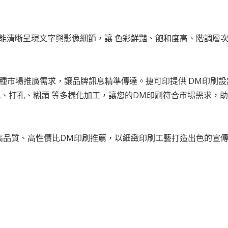
，能清晰呈現文字與影像細節，讓 色彩鮮豔、飽和度高、階調層
多種市場推廣需求，讓品牌訊息精準傳達。捷可印提供 DM印刷設
紙、打孔、糊頭 等多樣化加工，讓您的DM印刷符合市場需求，
 高品質、高性價比DM印刷推薦，以細緻印刷工藝打造出色的宣