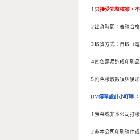
1.
只接受完整檔案，不
2.出貨時間：審稿合格
3.取貨方式：自取（
4.四色黑易造成印刷
5.附色樣放數須與後
DM傳單設計小叮嚀 ：
1.螢幕或非本公司打
2.非本公司印刷稿