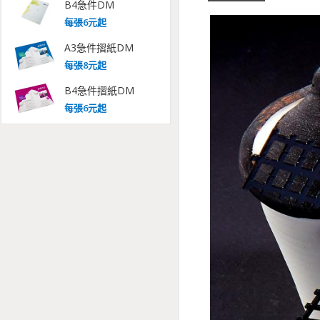
B4急件DM
每
張
6
元起
A3急件摺紙DM
每
張
8
元起
B4急件摺紙DM
每
張
6
元起