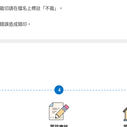
不裁切請在檔名上標註「不裁」。
知錯誤造成錯印。
等待審核