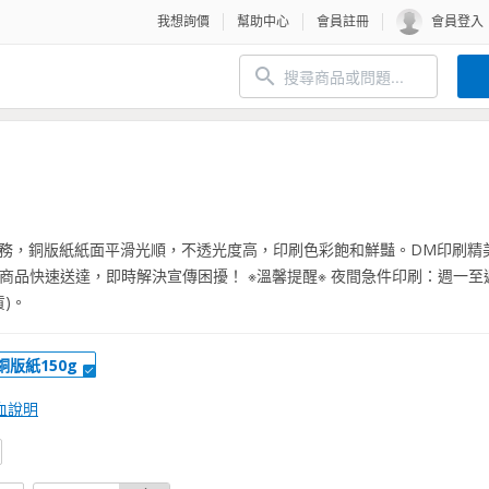
我想詢價
幫助中心
會員註冊
會員登入
服務，銅版紙紙面平滑光順，不透光度高，印刷色彩飽和鮮豔。DM印刷精
商品快速送達，即時解決宣傳困擾！ ※溫馨提醒※ 夜間急件印刷：週一至
貨)。
銅版紙150g
血說明