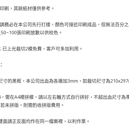
紙印刷，其餘紙材僅供參考。
要求請務必在本公司先行打樣，顏色可接近印刷成品，但無法百分
50~100張印刷放數以供校色。
費；已上光裁切2模免費，客戶可多加利用。
：
尺寸的黑框，本公司出血為各邊加3mm，如裁切尺寸為210x297m
A4，需在A4裡拼模，請以左右輪方式自行拼好，不超出血尺寸
，若未拼版，則需酌收拼版費用。
為雙面請正反面均作在同一檔案裡，以利作業。