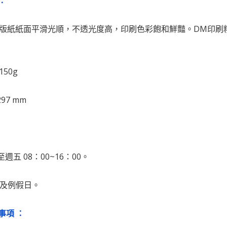
知：
銅版紙紙面平滑光順，不透光度高，印刷色彩飽和鮮豔。DM印刷
50g
97 mm
週五 08：00~16：00。
日及例假日。
事項 ：