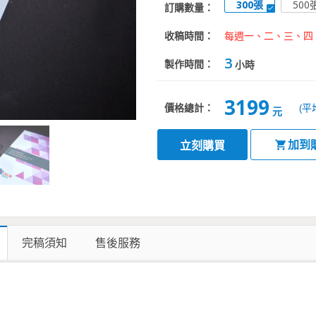
300張
500
訂購數量：
收稿時間：
每週一、二、三、四、五，
3
製作時間：
小時
3199
價格總計：
(平
元
加到
立刻購買
完稿須知
售後服務