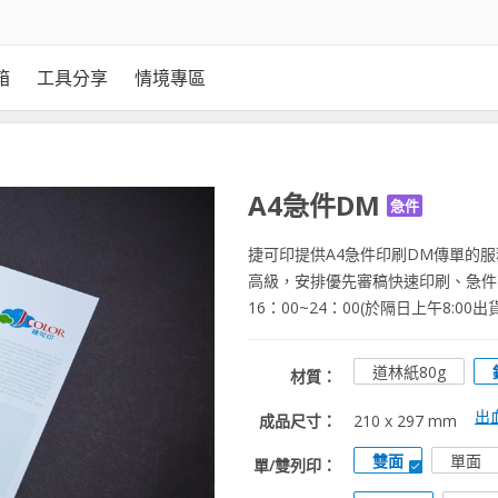
箱
工具分享
情境專區
A4急件DM
急件
捷可印提供A4急件印刷DM傳單的
高級，安排優先審稿快速印刷、急件
16：00~24：00(於隔日上午8:00出
道林紙80g
材質：
出
成品尺寸：
210 x 297 mm
雙面
單面
單/雙列印：