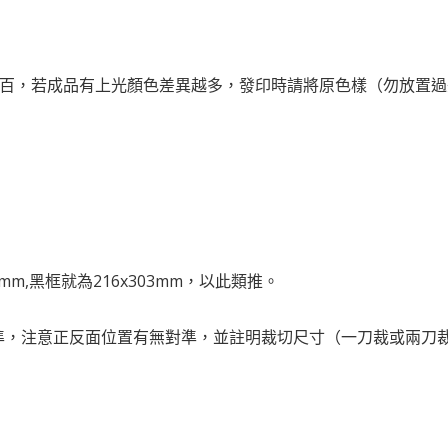
之百，若成品有上光顏色差異越多，發印時請將原色樣（勿放置過
m,黑框就為216x303mm，以此類推。
為準，注意正反面位置有無對準，並註明裁切尺寸（一刀裁或兩刀