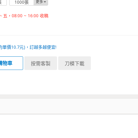
張
1000張
更多
08:00 ~ 16:00 收稿
均單價
10.7
元)，訂越多越便宜!
購物車
按需客製
刀模下載