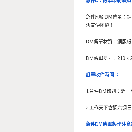
急件DM傳單印刷須
急件印刷DM傳單：
決宣傳困擾！
DM傳單材質：銅版紙1
DM傳單尺寸：210 x 2
訂單收件時間 ：
1.急件DM印刷：週一至
2.工作天不含週六週
急件DM傳單製作注意