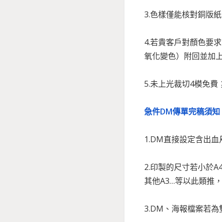
3.色樣僅能核對銅版
4.若貴客戶對顏色
氧化變色）附回並加上
5.未上光裁切4模免
急件DM傳單完稿須知
1.DM直接設定含出血
2.印製的尺寸若小於
其他A3…等以此類推
3.DM、海報檔案若