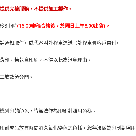
提供完稿服務，不提供加工製作。
後3小時
(16:00審稿合格後，於隔日上午8:00出貨)。
電話通知取件）或代客叫計程車運送（計程車費客戶自付）
品背印，若執意印刷，不得以此為退貨理由。
加工放數須分開。
樣機列印的顏色，皆無法作為印刷對照用色樣。
件或印刷成品放置時間過久氧化變色之色樣，恕無法做為印刷對照