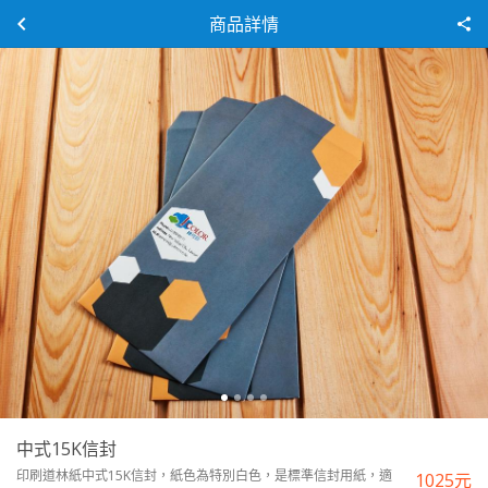
商品詳情
中式15K信封
印刷道林紙中式15K信封，紙色為特別白色，是標準信封用紙，適
1025
元