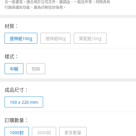
合一般書寫。適合用於公司文件、邀請函、一般信件等，同時具有
行銷與識別功能，廣為印刷信封採用。
材質：
道林紙100g
道林紙80g
萊妮紙100g
樣式：
中糊
側糊
成品尺寸：
100 x 220 mm
訂購數量：
1000封
2000封
更多數量