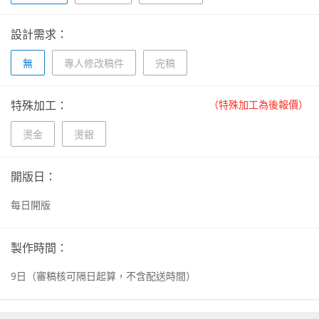
設計需求：
無
專人修改稿件
完稿
特殊加工：
（特殊加工為後報價）
燙金
燙銀
開版日：
每日開版
製作時間：
9
日
（審稿核可隔日起算，不含配送時間）