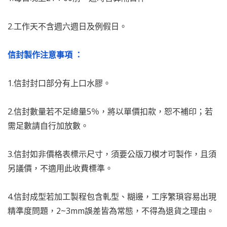
2.工作天不含週六週日及例假日。
信封製作注意事項 ：
1.信封封口部分有上口水膠。
2.信封數量若不足總量5％，將以單價扣款，恕不補印；若
需足數請自行加放數。
3.信封如非價格表標示尺寸，須要公版刀模才可製作，且須
另議價，不適用此收費標準。
4.信封成型若加工製程包含軋型、糊邊，工序繁瑣容易出現
精準度問題，2~3mm誤差皆為常態，不得為退貨之理由。