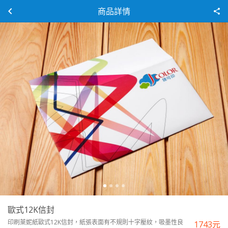
商品詳情
歐式12K信封
印刷萊妮紙歐式12K信封，紙張表面有不規則十字壓紋，吸墨性良
1743
元