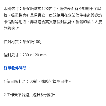
印刷信封：萊妮紙歐式12K信封，紙張表面有不規則十字壓
紋，吸墨性良好且易書寫，廣泛使用在企業信件往來與邀請
卡信封等用途，非常適合高質感信封設計，輕鬆印製令人驚
艷的信封。
信封材質：萊妮紙100g
信封尺寸：230 x 120 mm
訂單收件時間 ：
1.每日晚上21：00前，逾時皆算隔日件。
2.工作天不含週六週日及例假日。