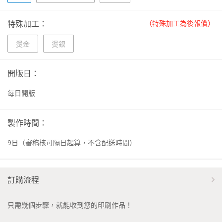
特殊加工：
（特殊加工為後報價）
燙金
燙銀
開版日：
每日開版
製作時間：
9
日
（審稿核可隔日起算，不含配送時間）
訂購流程
只需幾個步驟，就能收到您的印刷作品！