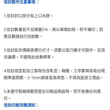
信封製作注意事項 ：
1.信封封口部分有上口水膠。
2.信封數量若不足總量5％，將以單價扣款，恕不補印；若
需足數請自行加放數。
3.信封如非價格表標示尺寸，須要公版刀模才可製作，且須
另議價，不適用此收費標準。
4.信封成型若加工製程包含軋型、糊邊，工序繁瑣容易出現
精準度問題，2~3mm誤差皆為常態，不得為退貨之理由。
5.未遵守製稿規範而發生印刷品瑕疵時，恕不負擔任何責
任。
信封印刷完稿須知：