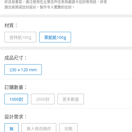
好且易書寫，廣泛使用在企業信件往來與邀請卡信封等用途，非常
適合高質感信封設計，製作令人驚艷的信封。
材質：
道林紙100g
萊妮紙100g
成品尺寸：
230 x 120 mm
訂購數量：
1000封
2000封
更多數量
設計需求：
無
專人修改稿件
完稿