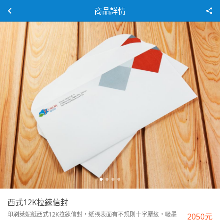
商品詳情
西式12K拉鍊信封
印刷萊妮紙西式12K拉鍊信封，紙張表面有不規則十字壓紋，吸墨
2050
元