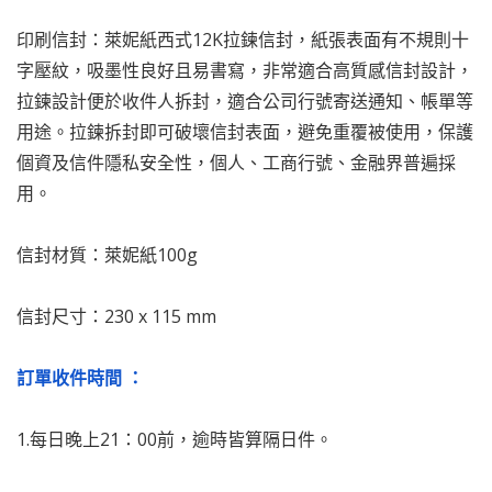
印刷信封：萊妮紙西式12K拉鍊信封，紙張表面有不規則十
字壓紋，吸墨性良好且易書寫，非常適合高質感信封設計，
拉鍊設計便於收件人拆封，適合公司行號寄送通知、帳單等
用途。拉鍊拆封即可破壞信封表面，避免重覆被使用，保護
個資及信件隱私安全性，個人、工商行號、金融界普遍採
用。
信封材質：萊妮紙100g
信封尺寸：230 x 115 mm
訂單收件時間 ：
1.每日晚上21：00前，逾時皆算隔日件。