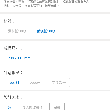
性良好且易書寫，非常適合高質感信封設計，拉鍊設計便於收件人
拆封，適合公司行號寄送通知、帳單用途。
材質：
道林紙100g
萊妮紙100g
成品尺寸：
230 x 115 mm
訂購數量：
1000封
2000封
更多數量
設計需求：
無
專人修改稿件
完稿