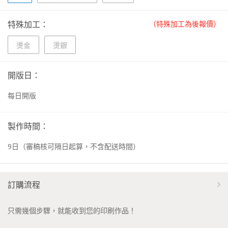
特殊加工：
（特殊加工為後報價）
燙金
燙銀
開版日：
每日開版
製作時間：
9
日
（審稿核可隔日起算，不含配送時間）
訂購流程
只需幾個步驟，就能收到您的印刷作品！