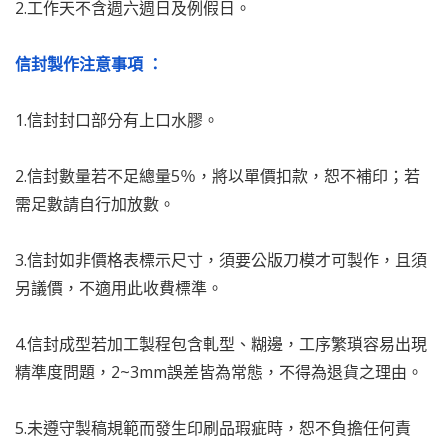
2.工作天不含週六週日及例假日。
信封製作注意事項 ：
1.信封封口部分有上口水膠。
2.信封數量若不足總量5％，將以單價扣款，恕不補印；若
需足數請自行加放數。
3.信封如非價格表標示尺寸，須要公版刀模才可製作，且須
另議價，不適用此收費標準。
4.信封成型若加工製程包含軋型、糊邊，工序繁瑣容易出現
精準度問題，2~3mm誤差皆為常態，不得為退貨之理由。
5.未遵守製稿規範而發生印刷品瑕疵時，恕不負擔任何責