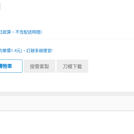
日起算，不含配送時間）
均單價
1.4
元)，訂越多越便宜!
購物車
按需客製
刀模下載