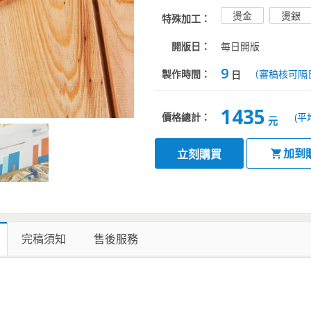
燙金
燙銀
特殊加工：
開版日：
每日開版
9
製作時間：
（審稿核可隔
日
1435
價格總計：
(平
元
加到
立刻購買
完稿須知
售後服務