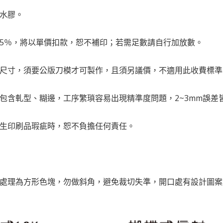
口水膠。
量5％，將以單價扣款，恕不補印；若需足數請自行加放數。
示尺寸，須要公版刀模才可製作，且須另議價，不適用此收費標準
程包含軋型、糊邊，工序繁瑣容易出現精準度問題，2~3mm誤
發生印刷品瑕疵時，恕不負擔任何責任。
接處理為方形色塊，勿做斜角，避免裁切失準，開口處有設計圖案