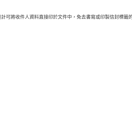
窗設計可將收件人資料直接印於文件中，免去書寫或印製信封標籤