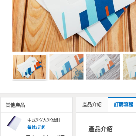
產品介紹
訂購流程
其他產品
中式9K/大9K信封
每
封
2
元起
產品介紹