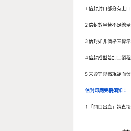
1.信封封口部分有上
2.信封數量若不足總
3.信封如非價格表標
4.信封成型若加工製
5.未遵守製稿規範而
信封印刷完稿須知：
1.「開口出血」請直