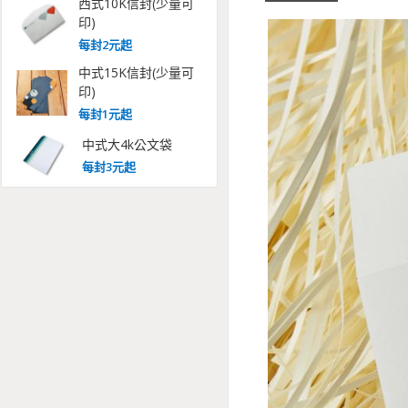
西式10K信封(少量可
印)
每
封
2
元起
中式15K信封(少量可
印)
每
封
1
元起
中式大4k公文袋
每
封
3
元起