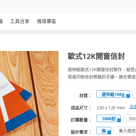
箱
工具分享
情境專區
歐式12K開窗信封
道林紙歐式12K開窗信封製作，紙
寫或印刷信封標籤的手續，適合寄送
道林紙100g
材質：
出
成品尺寸：
230 x 120 mm
1000封
20
訂購數量：
無
專人修改
設計需求：