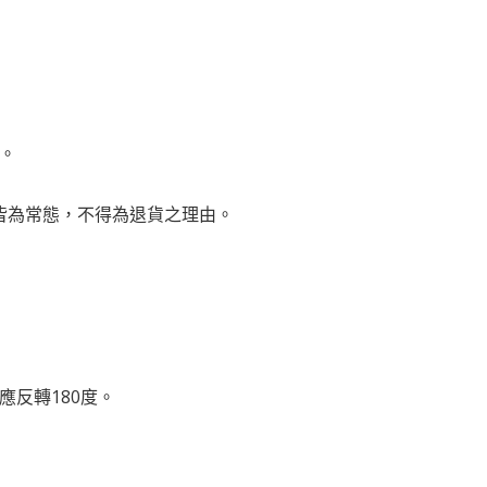
。
差皆為常態，不得為退貨之理由。
應反轉180度。