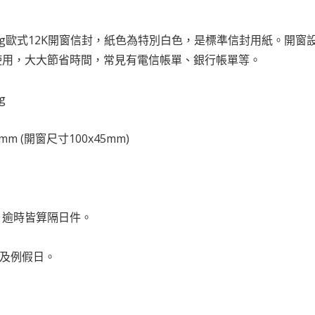
0g歐式12K開窗信封，紙色為特別白色，是標準信封用紙。開
使用，大大節省時間，常見有電信帳單、銀行帳單等。
g
 mm (開窗尺寸100x45mm)
前，逾時皆算隔日件。
日及例假日。