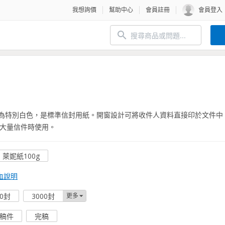
我想詢價
幫助中心
會員註冊
會員登入
色為特別白色，是標準信封用紙。開窗設計可將收件人資料直接印於文件中
大量信件時使用。
萊妮紙100g
血說明
00封
3000封
更多
稿件
完稿