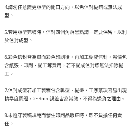
4.請勿任意變更版型的開口方向，以免信封糊錯或無法成
型。
5.套用版型完稿時，信封四個角落黑點請一定要保留，以利
於信封成型。
6.彩色信封皆為單面彩色印刷後，再加工糊成信封，報價包
含紙張、印刷、糊工等費用，若不糊成信封恕無法扣除糊
工。
7.信封成型若加工製程包含軋型、糊邊，工序繁瑣容易出現
精準度問題，2~3mm誤差皆為常態，不得為退貨之理由。
8.未遵守製稿規範而發生印刷品瑕疵時，恕不負擔任何責
任。