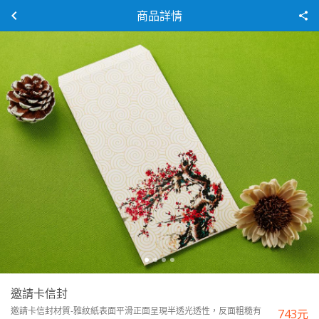
商品詳情
邀請卡信封
邀請卡信封材質-雅紋紙表面平滑正面呈現半透光透性，反面粗糙有
743
元