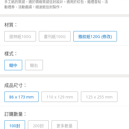
手工紙的質感，適於精緻質感信封設計。適用於紅包、婚禮喜帖、活
動禮券、活動邀請，細波紙信封製作。
材質：
道林紙100G
畫刊紙100G
雅紋紙120G (修改)
樣式：
糊中
糊右
成品尺寸：
86 x 173 mm
110 x 129 mm
125 x 255 mm
訂購數量：
100封
200封
更多數量