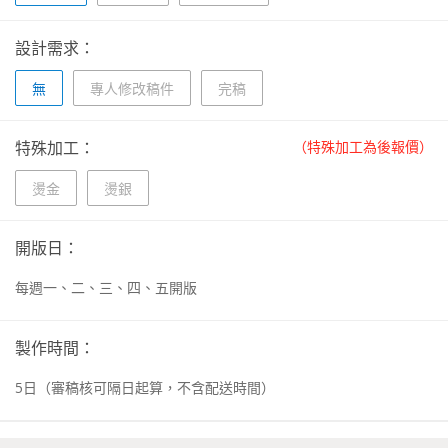
設計需求：
無
專人修改稿件
完稿
特殊加工：
（特殊加工為後報價）
燙金
燙銀
開版日：
每週一、二、三、四、五開版
製作時間：
5
日
（審稿核可隔日起算，不含配送時間）