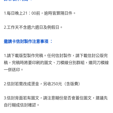
1.每日晚上21：00前，逾時皆算隔日件。
2.工作天不含週六週日及例假日。
邀請卡信封製作注意事項 ：
1.請下載版型製作完稿。任何信封製作，請下載信封公版完
稿，完稿時將要印刷的圖文、刀模線分別群組，連同刀模線
一併送印。
2.信封若需改成燙金，另收250元（含版費）
3.信封背面若有圖文，請注意糊份是否會蓋住圖文，建議先
自行糊成信封確認。