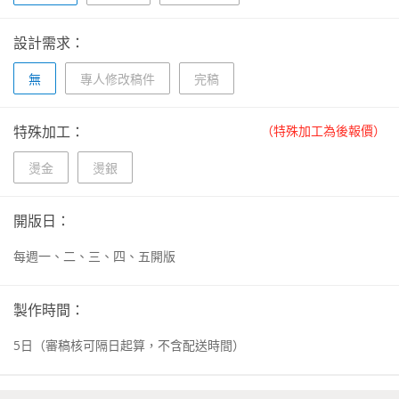
設計需求：
無
專人修改稿件
完稿
特殊加工：
（特殊加工為後報價）
燙金
燙銀
開版日：
每週一、二、三、四、五開版
製作時間：
5
日
（審稿核可隔日起算，不含配送時間）