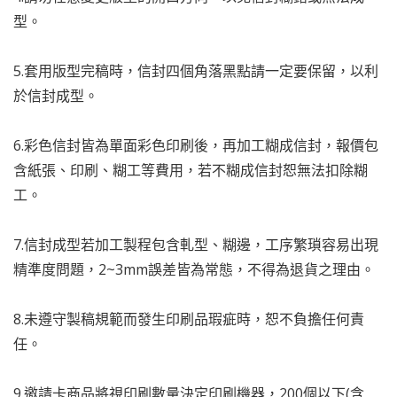
型。
5.套用版型完稿時，信封四個角落黑點請一定要保留，以利
於信封成型。
6.彩色信封皆為單面彩色印刷後，再加工糊成信封，報價包
含紙張、印刷、糊工等費用，若不糊成信封恕無法扣除糊
工。
7.信封成型若加工製程包含軋型、糊邊，工序繁瑣容易出現
精準度問題，2~3mm誤差皆為常態，不得為退貨之理由。
8.未遵守製稿規範而發生印刷品瑕疵時，恕不負擔任何責
任。
9.邀請卡商品將視印刷數量決定印刷機器，200個以下(含