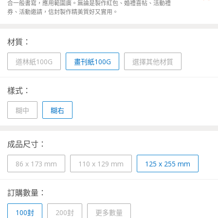
合一般書寫，應用範圍廣。無論是製作紅包、婚禮喜帖、活動禮
券、活動邀請，信封製作精美質好又實用。
材質：
道林紙100G
畫刊紙100G
選擇其他材質
樣式：
糊中
糊右
成品尺寸：
86 x 173 mm
110 x 129 mm
125 x 255 mm
訂購數量：
100封
200封
更多數量