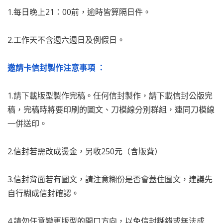
1.每日晚上21：00前，逾時皆算隔日件。
2.工作天不含週六週日及例假日。
邀請卡信封製作注意事項 ：
1.請下載版型製作完稿。任何信封製作，請下載信封公版完
稿，完稿時將要印刷的圖文、刀模線分別群組，連同刀模線
一併送印。
2.信封若需改成燙金，另收250元（含版費）
3.信封背面若有圖文，請注意糊份是否會蓋住圖文，建議先
自行糊成信封確認。
4.請勿任意變更版型的開口方向，以免信封糊錯或無法成