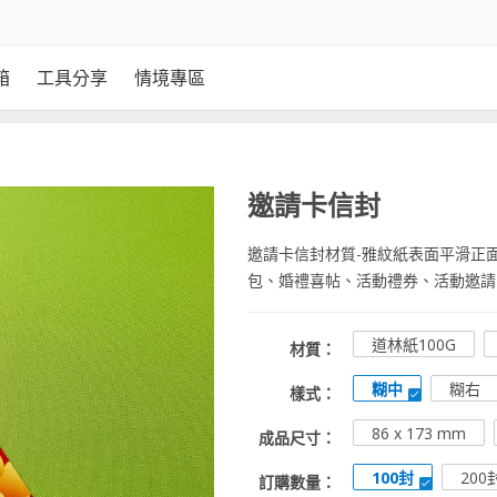
箱
工具分享
情境專區
邀請卡信封
邀請卡信封材質-雅紋紙表面平滑正
包、婚禮喜帖、活動禮券、活動邀請
道林紙100G
材質：
糊中
糊右
樣式：
86 x 173 mm
成品尺寸：
100封
200
訂購數量：