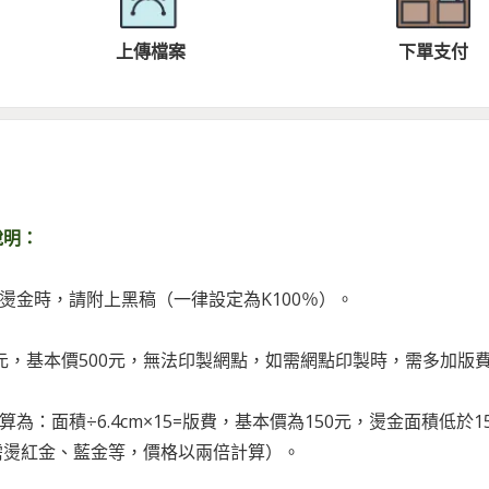
上傳檔案
下單支付
說明：
或燙金時，請附上黑稿（一律設定為K100％）。
1元，基本價500元，無法印製網點，如需網點印製時，需多加版費
算為：面積÷6.4cm×15=版費，基本價為150元，燙金面積低於15
需燙紅金、藍金等，價格以兩倍計算）。