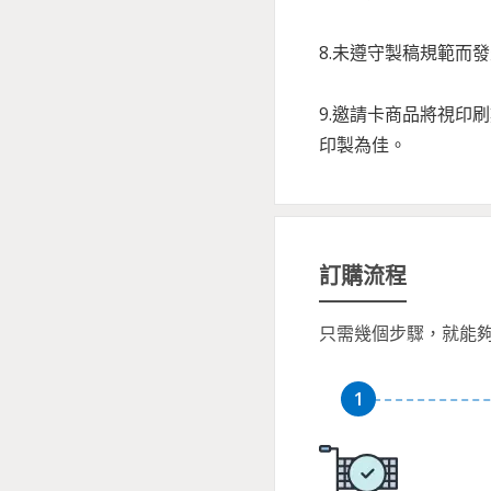
8.未遵守製稿規範而
9.邀請卡商品將視印
印製為佳。
訂購流程
只需幾個步驟，就能