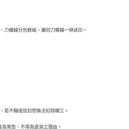
文、刀模線分別群組，連同刀模線一併送印。
用，若不糊成信封恕無法扣除糊工。
差皆為常態，不得為退貨之理由。