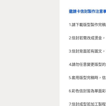
邀請卡信封製作注意事
1.請下載版型製作
2.信封若需改成燙金
3.信封背面若有圖文
4.請勿任意變更版型
5.套用版型完稿時，
6.彩色信封皆為單
7.信封成型若加工製