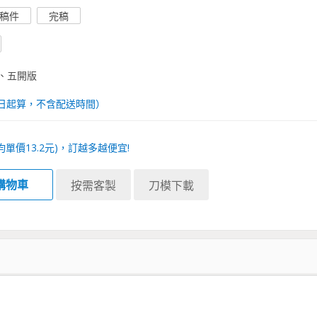
稿件
完稿
、五開版
日起算，不含配送時間）
均單價
13.2
元)，訂越多越便宜!
購物車
按需客製
刀模下載