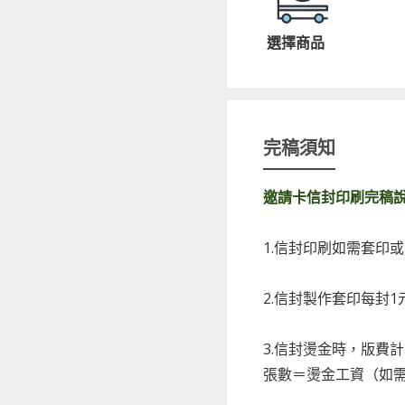
選擇商品
完稿須知
邀請卡信封印刷完稿
1.信封印刷如需套印
2.信封製作套印每封
3.信封燙金時，版費計
張數＝燙金工資（如