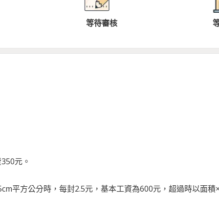
等待審核
350元。
cm平方公分時，每封2.5元，基本工資為600元，超過時以面積×0.