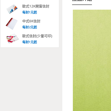
歐式12K開窗信封
每
封
1
元起
中式6K信封
每
封
2
元起
歐式信封(少量可印)
每
封
1
元起