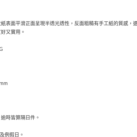
：
紋紙表面平滑正面呈現半透光透性，反面粗糙有手工紙的質感，
質好又實用。
G
 mm
前，逾時皆算隔日件。
日及例假日。