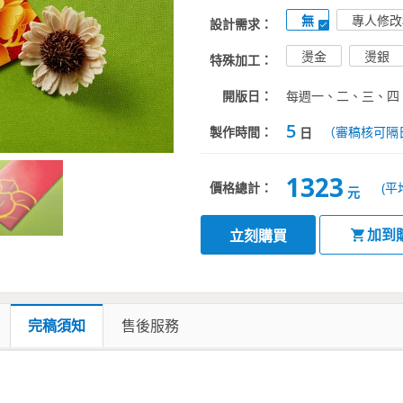
無
專人修改
設計需求：
燙金
燙銀
特殊加工：
開版日：
每週一、二、三、四
5
製作時間：
（審稿核可隔
日
1323
價格總計：
(平
元
加到
立刻購買
完稿須知
售後服務