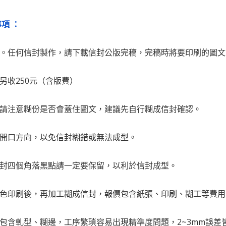
項 ：
完稿。任何信封製作，請下載信封公版完稿，完稿時將要印刷的圖
，另收250元（含版費）
，請注意糊份是否會蓋住圖文，建議先自行糊成信封確認。
的開口方向，以免信封糊錯或無法成型。
信封四個角落黑點請一定要保留，以利於信封成型。
面彩色印刷後，再加工糊成信封，報價包含紙張、印刷、糊工等費
程包含軋型、糊邊，工序繁瑣容易出現精準度問題，2~3mm誤