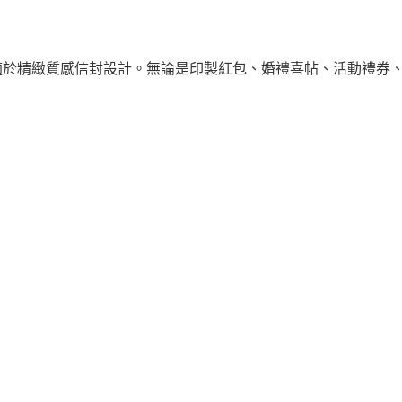
適於精緻質感信封設計。無論是印製紅包、婚禮喜帖、活動禮券