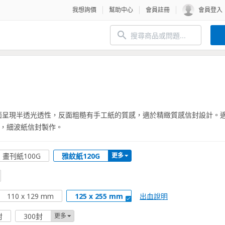
我想詢價
幫助中心
會員註冊
會員登入
面呈現半透光透性，反面粗糙有手工紙的質感，適於精緻質感信封設計。
，細波紙信封製作。
畫刊紙100G
雅紋紙120G
更多
出血說明
110 x 129 mm
125 x 255 mm
封
300封
更多