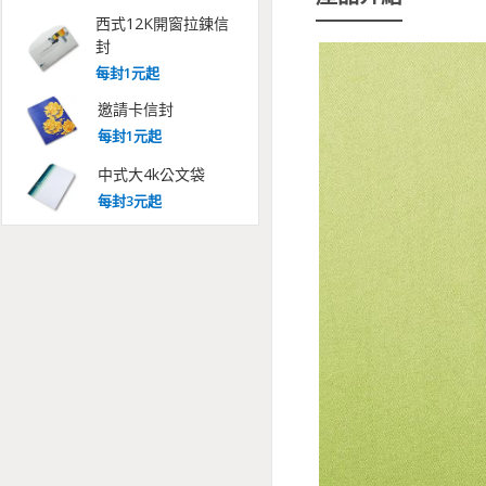
西式12K開窗拉鍊信
封
每
封
1
元起
邀請卡信封
每
封
1
元起
中式大4k公文袋
每
封
3
元起