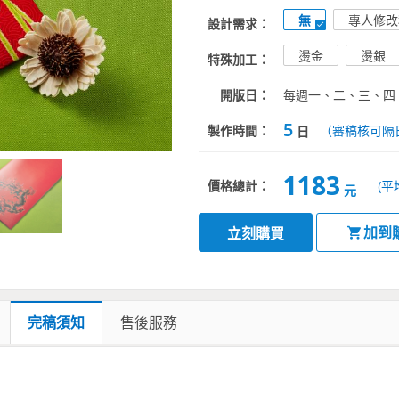
無
專人修改
設計需求：
燙金
燙銀
特殊加工：
開版日：
每週一、二、三、四
5
製作時間：
（審稿核可隔
日
1183
價格總計：
(平
元
加到
立刻購買
完稿須知
售後服務