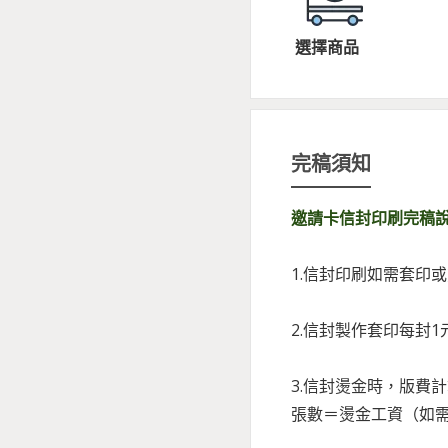
選擇商品
完稿須知
邀請卡信封印刷完稿
1.信封印刷如需套印
2.信封製作套印每封
3.信封燙金時，版費計
張數＝燙金工資（如