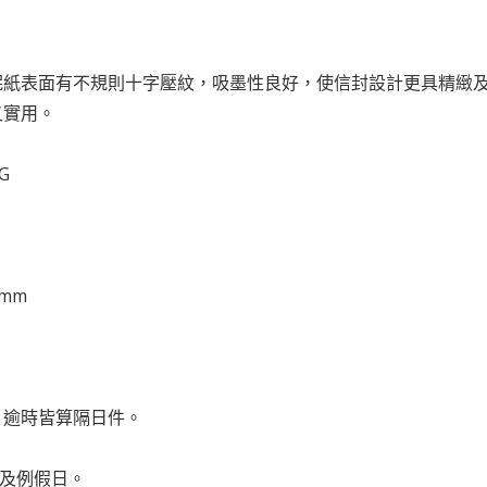
：
妮紙表面有不規則十字壓紋，吸墨性良好，使信封設計更具精緻
又實用。
G
 mm
前，逾時皆算隔日件。
日及例假日。