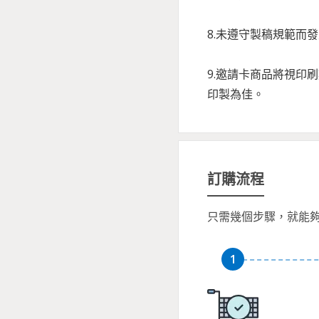
8.未遵守製稿規範而
9.邀請卡商品將視印
印製為佳。
訂購流程
只需幾個步驟，就能