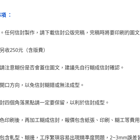
項 ：
完稿。任何信封製作，請下載信封公版完稿，完稿時將要印刷的圖
，另收250元（含版費）
，請注意糊份是否會蓋住圖文，建議先自行糊成信封確認。
的開口方向，以免信封糊錯或無法成型。
信封四個角落黑點請一定要保留，以利於信封成型。
面彩色印刷後，再加工糊成信封，報價包含紙張、印刷、糊工等費
程包含軋型、糊邊，工序繁瑣容易出現精準度問題，2~3mm誤