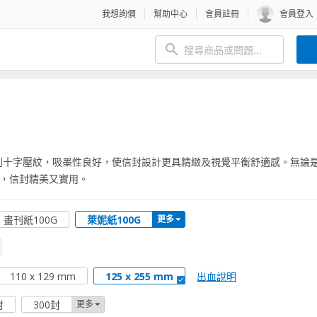
我想詢價
幫助中心
會員註冊
會員登入
則十字壓紋，吸墨性良好，使信封設計更具精緻及視覺平衡舒適感。無論
，信封精美又實用。
畫刊紙100G
萊妮紙100G
更多
出血說明
110 x 129 mm
125 x 255 mm
封
300封
更多