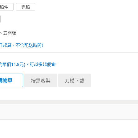
稿件
完稿
、五開版
日起算，不含配送時間）
均單價
11.8
元)，訂越多越便宜!
購物車
按需客製
刀模下載