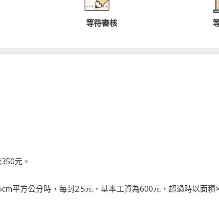
等待審核
350元。
cm平方公分時，每封2.5元，基本工資為600元，超過時以面積×0.