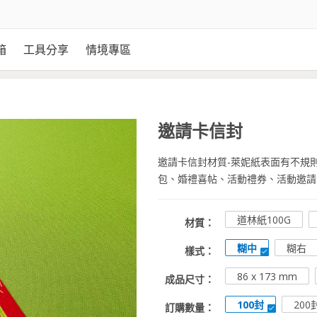
箱
工具分享
情境專區
邀請卡信封
邀請卡信封材質-萊妮紙表面有不規
包、婚禮喜帖、活動禮券、活動邀請
道林紙100G
材質：
糊中
糊右
樣式：
86 x 173 mm
成品尺寸：
100封
200
訂購數量：