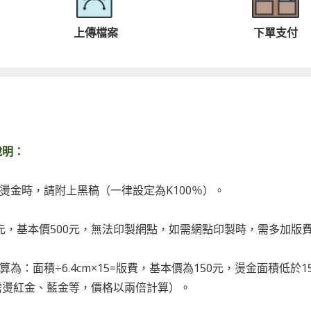
上傳檔案
下單支付
說明：
或燙金時，請附上黑稿（一律設定為K100％）。
1元，基本價500元，無法印製網點，如需網點印製時，需多加版費
算為：面積÷6.4cm×15=版費，基本價為150元，燙金面積低於15
需燙紅金、藍金等，價格以兩倍計算）。