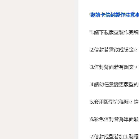
邀請卡信封製作注意事
1.請下載版型製作
2.信封若需改成燙金
3.信封背面若有圖文
4.請勿任意變更版型
5.套用版型完稿時，
6.彩色信封皆為單
7.信封成型若加工製