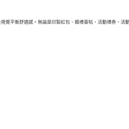
及視覺平衡舒適感。無論是印製紅包、婚禮喜帖、活動禮券、活