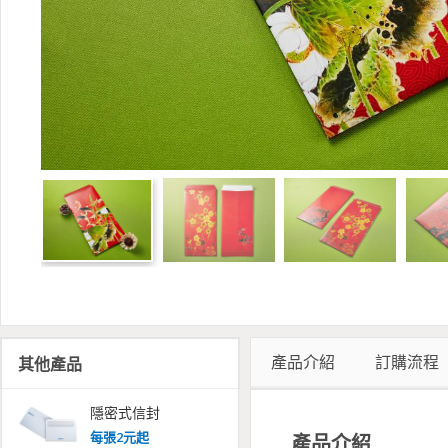
產品介紹
訂購流程
其他產品
隱密式信封
每
張
2
元起
產品介紹