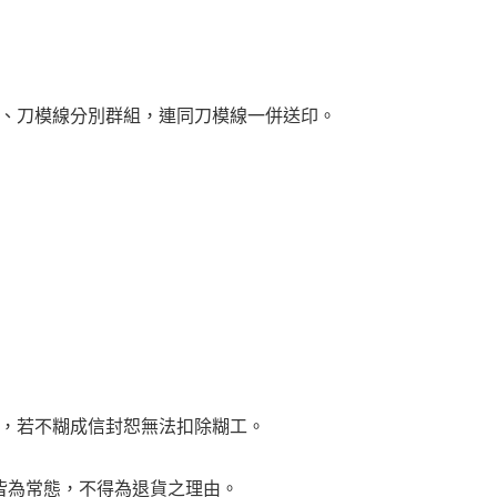
文、刀模線分別群組，連同刀模線一併送印。
用，若不糊成信封恕無法扣除糊工。
差皆為常態，不得為退貨之理由。