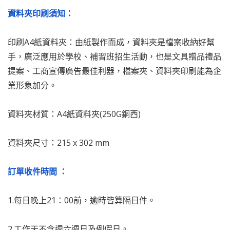
資料夾印刷須知：
印刷A4紙資料夾：由紙製作而成，資料夾是檔案收納好幫
手，廣泛應用於學校、補習班招生活動，也是文具贈品禮品
提案、工商宣傳廣告最佳利器，檔案夾、資料夾印刷能為企
業形象加分。
資料夾材質：A4紙資料夾(250G銅西)
資料夾尺寸：215 x 302 mm
訂單收件時間 ：
1.每日晚上21：00前，逾時皆算隔日件。
2.工作天不含週六週日及例假日。