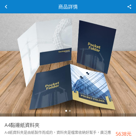
商品詳情
A4黏邊紙資料夾
A4紙資料夾是由紙製作而成的，資料夾是檔案收納好幫手，廣泛應
5638
元