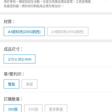
用於學校、補習班招生活動，也是文具贈品禮品提案、工商宣傳廣
告最佳利器，資料夾印刷能為企業形象加分。
材質：
A4資料夾(250G銅西)
A4資料夾(350G銅西)
成品尺寸：
215 x 302 mm
單/雙列印：
雙面
單面
訂購數量：
300個
500個
更多數量