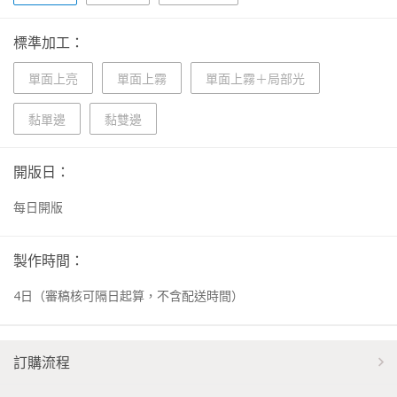
標準加工：
單面上亮
單面上霧
單面上霧＋局部光
黏單邊
黏雙邊
開版日：
每日開版
製作時間：
4
日
（審稿核可隔日起算，不含配送時間）
訂購流程