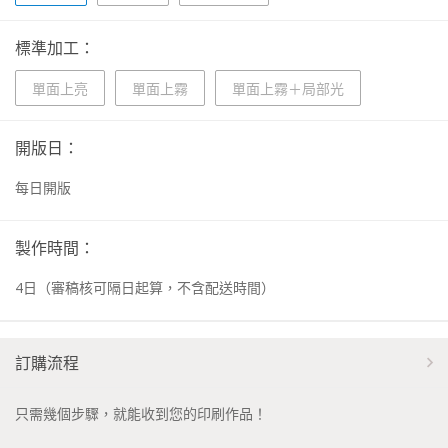
標準加工：
單面上亮
單面上霧
單面上霧＋局部光
開版日：
每日開版
製作時間：
4
日
（審稿核可隔日起算，不含配送時間）
訂購流程
只需幾個步驟，就能收到您的印刷作品！