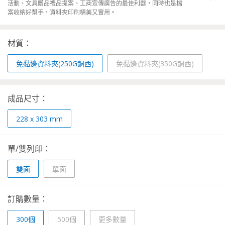
活動、文具贈品禮品提案、工商宣傳廣告的最佳利器，同時也是檔
案收納好幫手，資料夾印刷精美又實用。
材質：
免黏邊資料夾(250G銅西)
免黏邊資料夾(350G銅西)
成品尺寸：
228 x 303 mm
單/雙列印：
雙面
單面
訂購數量：
300個
500個
更多數量