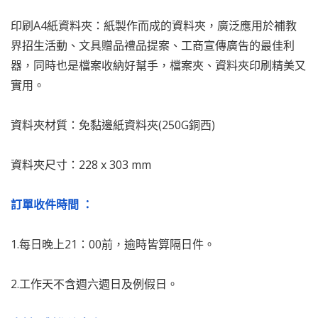
印刷A4紙資料夾：紙製作而成的資料夾，廣泛應用於補教
界招生活動、文具贈品禮品提案、工商宣傳廣告的最佳利
器，同時也是檔案收納好幫手，檔案夾、資料夾印刷精美又
實用。
資料夾材質：免黏邊紙資料夾(250G銅西)
資料夾尺寸：228 x 303 mm
訂單收件時間 ：
1.每日晚上21：00前，逾時皆算隔日件。
2.工作天不含週六週日及例假日。