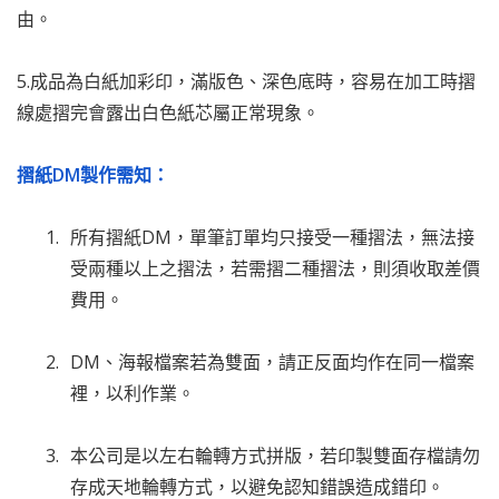
由。
5.成品為白紙加彩印，滿版色、深色底時，容易在加工時摺
線處摺完會露出白色紙芯屬正常現象。
摺紙DM製作需知：
所有摺紙DM，單筆訂單均只接受一種摺法，無法接
受兩種以上之摺法，若需摺二種摺法，則須收取差價
費用。
DM、海報檔案若為雙面，請正反面均作在同一檔案
裡，以利作業。
本公司是以左右輪轉方式拼版，若印製雙面存檔請勿
存成天地輪轉方式，以避免認知錯誤造成錯印。