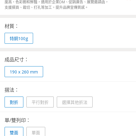
度高，色彩飽和鮮豔，適用於企業DM、促銷廣告、展覽邀請函，
支援摺頁、裁切、打孔等加工，提升品牌宣傳質感。
材質：
特銅100g
成品尺寸：
190 x 260 mm
摺法：
對折
平行對折
選擇其他折法
單/雙列印：
雙面
單面