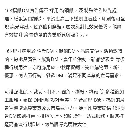
16K摺紙DM廣告傳單 採用 特銅紙，經 特殊塗佈壓光處
理，紙張潔白細緻、平滑度高且不透明度極佳，印刷後可呈
現 高光澤感、色彩飽和鮮豔，層次與對比效果優秀，能夠
有效提升 廣告傳單的專業形象與吸引力。
16K尺寸適用於 企業DM、促銷DM、品牌宣傳、活動邀請
函、房地產廣告、展覽DM、嘉年華活動、新品發表會 等多
種行銷用途，亦可應用於 中秋節促銷、雙11購物節、新年
優惠、情人節行銷、餐飲DM，滿足不同產業的宣傳需求。
可搭配 摺頁、裁切、打孔、圓角、撕紙、糊頭 等 多種後加
工服務，確保 DM印刷設計精美、符合品牌形象，為您的廣
告宣傳增添專業質感與市場競爭力。捷可印專業提供 16K廣
告DM印刷推薦、排版設計、印刷製作一站式服務，助您打
造高品質行銷DM，讓品牌曝光度極大化