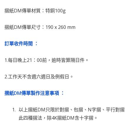
摺紙DM傳單材質：特銅100g
摺紙DM傳單尺寸：190 x 260 mm
訂單收件時間 ：
1.每日晚上21：00前，逾時皆算隔日件。
2.工作天不含週六週日及例假日。
摺紙DM傳單製作注意事項 ：
以上摺紙DM只限於對摺、包摺、N字摺、平行對摺
此四種摺法，除4K摺紙DM含十字摺。