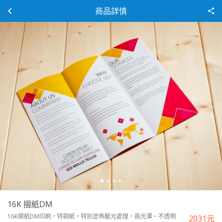
商品詳情
16K 摺紙DM
16K摺紙DM印刷，特銅紙，特別塗佈壓光處理，高光澤、不透明
2031
元