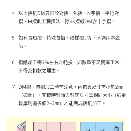
以上摺紙DM只限於對摺、包摺、N字摺、平行對
摺、M摺此五種摺法，除4K摺紙DM含十字摺。
如有長短摺、特殊包摺、階梯摺…等，不適用本產
品。
摺紙加工需3％左右之耗損，如數量不足實屬正常，
不得為扣款之理由。
DM摺、包摺加工時需注意，內包頁尺寸需小於2㎜
（如圖）。完稿時封面與封底尺寸需相同大小（紙張
較厚則需多修2~3㎜）才能完成摺紙加工。