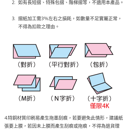
如有長短摺、特殊包摺、階梯摺等，不適用本產品。
摺紙加工需3％左右之損耗，如數量不足實屬正常，
不得為扣款之理由。
4.特銅材質印刷易產生拖墨刮痕，若要避免此情形，建議紙
張要上膜，若因未上膜而產生刮痕或拖痕，不得為退貨理