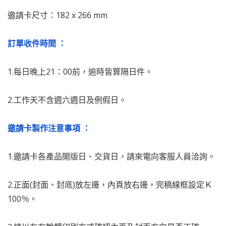
邀請卡尺寸：182 x 266 mm
訂單收件時間 ：
1.每日晚上21：00前，逾時皆算隔日件。
2.工作天不含週六週日及例假日。
邀請卡製作注意事項 ：
1.邀請卡各產品開版日、交貨日，請來電向客服人員洽詢。
2.正面(封面、封底)放左邊，內頁放右邊，完稿線框設定Ｋ
100％。