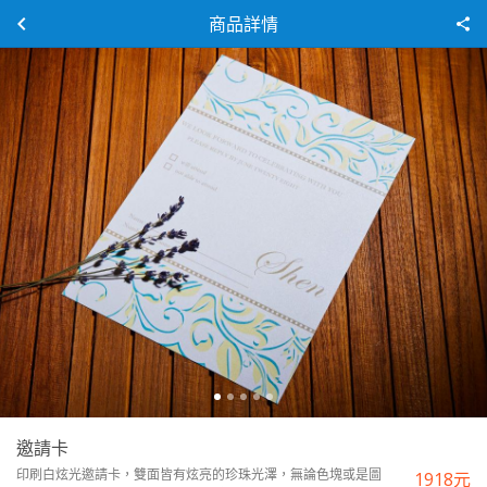
商品詳情
邀請卡
印刷白炫光邀請卡，雙面皆有炫亮的珍珠光澤，無論色塊或是圖
1918
元