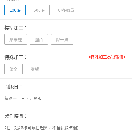
200張
500張
更多數量
標準加工：
壓米線
圓角
壓一線
特殊加工：
（特殊加工為後報價）
燙金
燙銀
開版日：
每週一、三、五開版
製作時間：
2
日
（審稿核可隔日起算，不含配送時間）