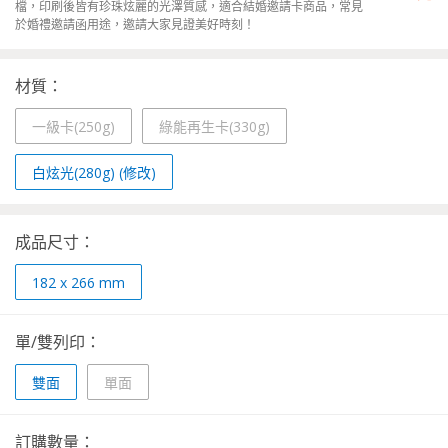
檔，印刷後皆有珍珠炫麗的光澤質感，適合結婚邀請卡商品，常見
於婚禮邀請函用途，邀請大家見證美好時刻！
材質：
一級卡(250g)
綠能再生卡(330g)
白炫光(280g) (修改)
成品尺寸：
182 x 266 mm
單/雙列印：
雙面
單面
訂購數量：