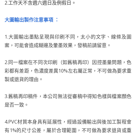
2.工作天不含週六週日及例假日。
大圖輸出製作注意事項 ：
1.大圖輸出墨點呈現與印刷不同，太小的文字、線條及圖
案，可能會造成糊邊及暈墨效果，發稿前請留意。
2.同一檔案在不同次印刷（如舊稿再印）因控墨量問題，色
彩都有差距，色濃度差異10%左右屬正常，不可做為要求重
製或退貨的理由。
3.舊稿再印稿件，本公司無法從審稿中得知色樣與檔案顏色
是否一致。
4.PVC材質本身具有延展性，經過設備輸出與後加工製程會
有1%的尺寸公差，屬於合理範圍，不可做為要求退貨或重