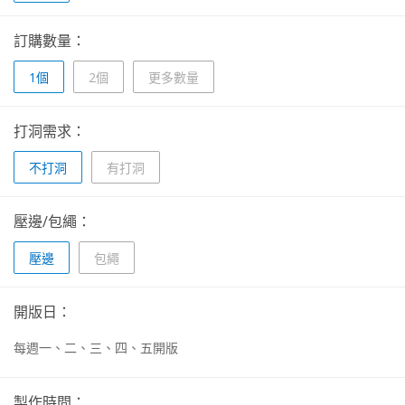
訂購數量：
1個
2個
更多數量
打洞需求：
不打洞
有打洞
壓邊/包繩：
壓邊
包繩
開版日：
每週一、二、三、四、五開版
製作時間：