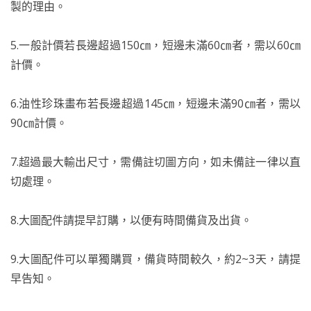
製的理由。
5.一般計價若長邊超過150㎝，短邊未滿60㎝者，需以60㎝
計價。
6.油性珍珠畫布若長邊超過145㎝，短邊未滿90㎝者，需以
90㎝計價。
7.超過最大輸出尺寸，需備註切圖方向，如未備註一律以直
切處理。
8.大圖配件請提早訂購，以便有時間備貨及出貨。
9.大圖配件可以單獨購買，備貨時間較久，約2~3天，請提
早告知。