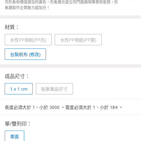
司形象和價值理念的廣告，形象牆也是公司門面展現專業和氣質。形
象牆製作企業魅力超加分！
材質：
水性PP相紙(PP亮)
水性PP相紙(PP霧)
台製帆布 (修改)
成品尺寸：
1
x
1
cm
點擊重設尺寸
長度必須大於
1
、小於
3000
。
寬度必須大於
1
、小於
184
。
單/雙列印：
單面