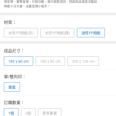
場宣傳，展覽會場、行銷活動，展示銷售項目、熱銷商品或是活動說
明都十分方便，活動宣傳小幫手！
材質：
水性PP相紙(亮)
水性PP相紙(霧)
油性PP相紙
成品尺寸：
160 x 60 cm
180 x 80 cm
200 x 120 cm
單/雙列印：
單面
訂購數量：
1個
2個
更多數量