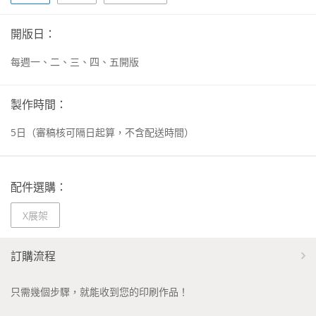
開版日：
每週一、二、三、四、五開版
製作時間：
5
日
（審稿核可隔日起算，不含配送時間）
配件選購：
X展架
訂購流程
只需幾個步驟，就能收到您的印刷作品！