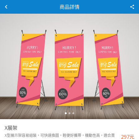
商品詳情
X展架
X型展示架容易組裝，可快速換圖，輕便好攜帶，機動性高，適合賣
297
元