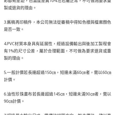
彩都有差距，色濃度差異10%左右屬正常，不可做為要求重
製或退貨的理由。
3.舊稿再印稿件，本公司無法從審稿中得知色樣與檔案顏色
是否一致。
4.PVC材質本身具有延展性，經過設備輸出與後加工製程會
有1%的尺寸公差，屬於合理範圍，不可做為要求退貨或重
製的理由。
5.一般計價若長邊超過150㎝，短邊未滿60㎝者，需以60㎝
計價。
6.油性珍珠畫布若長邊超過145㎝，短邊未滿90㎝者，需以
90㎝計價。