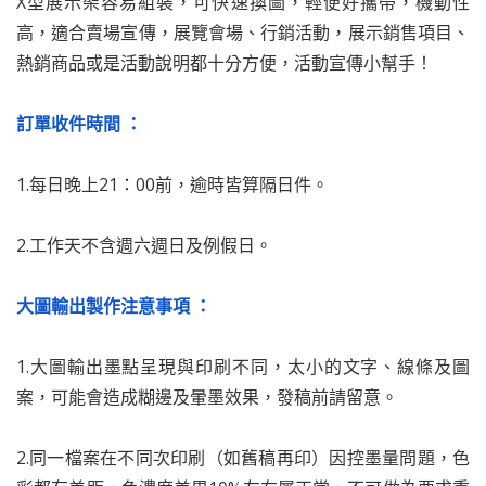
X型展示架容易組裝，可快速換圖，輕便好攜帶，機動性
高，適合賣場宣傳，展覽會場、行銷活動，展示銷售項目、
熱銷商品或是活動說明都十分方便，活動宣傳小幫手！
訂單收件時間 ：
1.每日晚上21：00前，逾時皆算隔日件。
2.工作天不含週六週日及例假日。
大圖輸出製作注意事項 ：
1.大圖輸出墨點呈現與印刷不同，太小的文字、線條及圖
案，可能會造成糊邊及暈墨效果，發稿前請留意。
2.同一檔案在不同次印刷（如舊稿再印）因控墨量問題，色