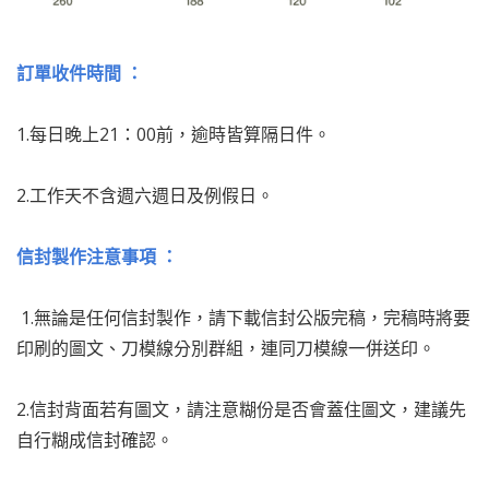
訂單收件時間 ：
1.每日晚上21：00前，逾時皆算隔日件。
2.工作天不含週六週日及例假日。
信封製作注意事項 ：
1.無論是任何信封製作，請下載信封公版完稿，完稿時將要
印刷的圖文、刀模線分別群組，連同刀模線一併送印。
2.信封背面若有圖文，請注意糊份是否會蓋住圖文，建議先
自行糊成信封確認。