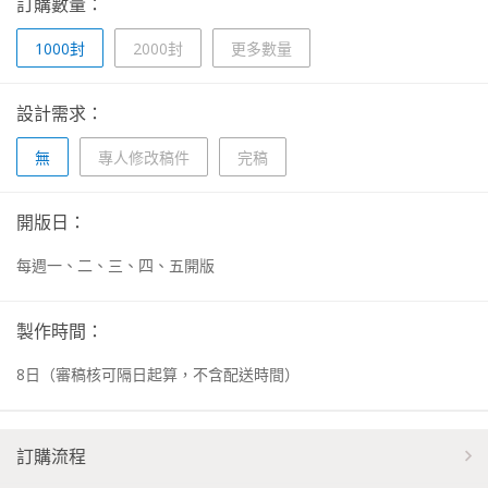
訂購數量：
1000封
2000封
更多數量
設計需求：
無
專人修改稿件
完稿
開版日：
每週一、二、三、四、五開版
製作時間：
8
日
（審稿核可隔日起算，不含配送時間）
訂購流程