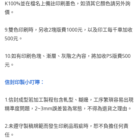
K100%並在檔名上備註印刷墨色，如須其它顏色請另外詢
價。
9.雙色印刷時，另收2塊版費1000元，以及印工每千車加收
500元。
10.如有印刷色塊、漸層、灰階之內容，將加收PS版費500
元。
信封印製小叮嚀：
1.信封成型若加工製程包含軋型、糊邊，工序繁瑣容易出現
精準度問題，2~3mm誤差皆為常態，不得為退貨之理由。
2.未遵守製稿規範而發生印刷品瑕疵時，恕不負擔任何責
任。