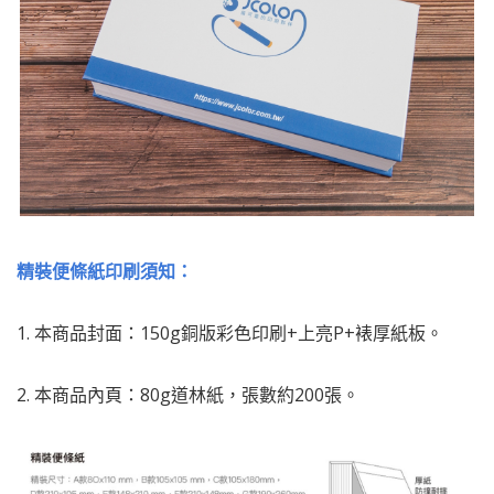
精裝便條紙印刷須知：
1. 本商品封面：150g銅版彩色印刷+上亮P+裱厚紙板。
2. 本商品內頁：80g道林紙，張數約200張。