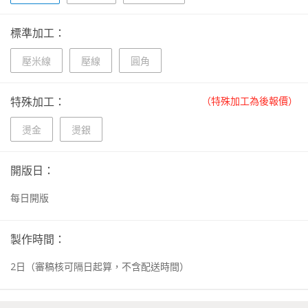
標準加工：
壓米線
壓線
圓角
特殊加工：
（特殊加工為後報價）
燙金
燙銀
開版日：
每日開版
製作時間：
2
日
（審稿核可隔日起算，不含配送時間）