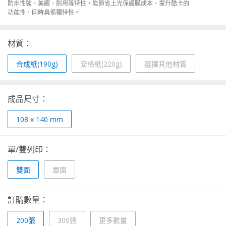
防水性強、美觀、耐用等特性，能節省上光保護膜成本，提升酷卡的
功能性，同時具備獨特性。
材質：
合成紙(190g)
安格紙(220g)
選擇其他材質
成品尺寸：
108 x 140 mm
單/雙列印：
雙面
單面
訂購數量：
200張
300張
更多數量