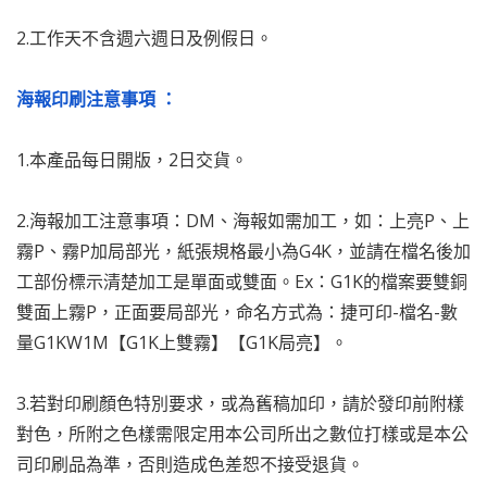
2.工作天不含週六週日及例假日。
海報印刷注意事項 ：
1.本產品每日開版，2日交貨。
2.海報加工注意事項：DM、海報如需加工，如：上亮P、上
霧P、霧P加局部光，紙張規格最小為G4K，並請在檔名後加
工部份標示清楚加工是單面或雙面。Ex：G1K的檔案要雙銅
雙面上霧P，正面要局部光，命名方式為：捷可印-檔名-數
量G1KW1M【G1K上雙霧】【G1K局亮】。
3.若對印刷顏色特別要求，或為舊稿加印，請於發印前附樣
對色，所附之色樣需限定用本公司所出之數位打樣或是本公
司印刷品為準，否則造成色差恕不接受退貨。