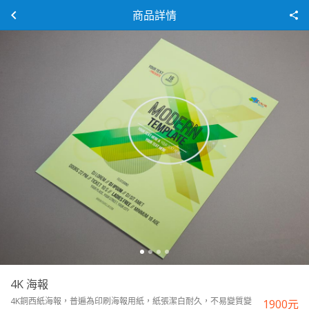
商品詳情
4K 海報
4K銅西紙海報，普遍為印刷海報用紙，紙張潔白耐久，不易變質變
1900
元