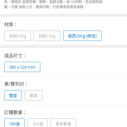
色，適用於 品牌宣傳、展覽、促銷活動，採 UV印刷，色彩飽和細
膩，可選 局部上光、雙面印刷，打造專業高質感海報。
材質：
特銅150g
特銅190g
銅西200g (修改)
成品尺寸：
380 x 520 mm
單/雙列印：
雙面
單面
訂購數量：
100張
200張
更多數量