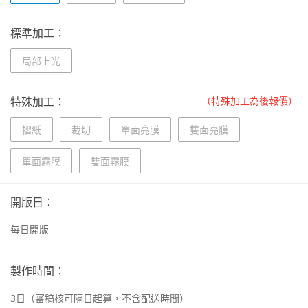
標準加工：
局部上光
特殊加工：
（特殊加工為後報價）
摺紙
裁切
單面亮膜
雙面亮膜
單面霧膜
雙面霧膜
開版日：
每日開版
製作時間：
3
日
（審稿核可隔日起算，不含配送時間）