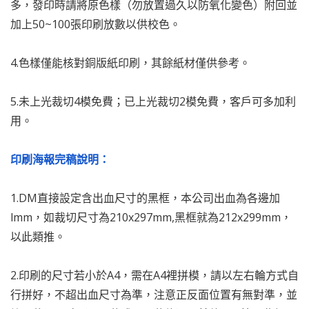
多，發印時請將原色樣（勿放置過久以防氧化變色）附回並
加上50~100張印刷放數以供校色。
4.色樣僅能核對銅版紙印刷，其餘紙材僅供參考。
5.未上光裁切4模免費；已上光裁切2模免費，客戶可多加利
用。
印刷海報完稿說明：
1.DM直接設定含出血尺寸的黑框，本公司出血為各邊加
lmm，如裁切尺寸為210x297mm,黑框就為212x299mm，
以此類推。
2.印刷的尺寸若小於A4，需在A4裡拼模，請以左右輪方式自
行拼好，不超出血尺寸為準，注意正反面位置有無對準，並