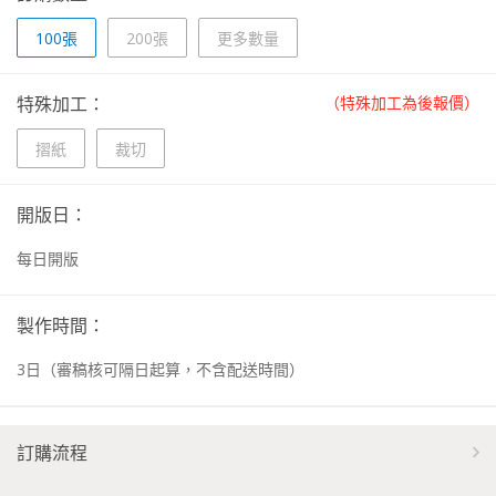
100張
200張
更多數量
特殊加工：
（特殊加工為後報價）
摺紙
裁切
開版日：
每日開版
製作時間：
3
日
（審稿核可隔日起算，不含配送時間）
訂購流程