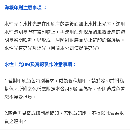
海報印刷注意事項 ：
水性光：水性光是在印刷座的最後面加上水性上光座，運用
水性透明墨塗在被印物上，再運用紅外線及熱風將此層的透
明墨瞬間吹乾，以形成一層防刮耐磨並防止背印的保護層。
水性光有亮光及消光（目前本公司僅提供亮光）
水性上光DM及海報製作注意事項：
1.若對印刷顏色特別要求，或為舊稿加印，請於發印前附樣
對色，所附之色樣需限定本公司印刷品為準，否則造成色差
恕不接受退貨。
2.四色黑易造成印刷品背印，若執意印刷，不得以此做為退
貨之理由。