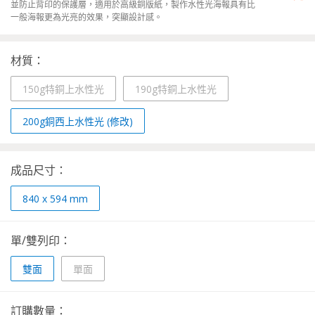
並防止背印的保護層，適用於高級銅版紙，製作水性光海報具有比
一般海報更為光亮的效果，突顯設計感。
材質：
150g特銅上水性光
190g特銅上水性光
200g銅西上水性光 (修改)
成品尺寸：
840 x 594 mm
單/雙列印：
雙面
單面
訂購數量：