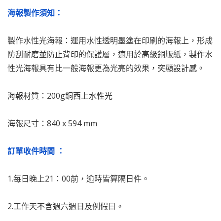
海報製作須知：
製作水性光海報：運用水性透明墨塗在印刷的海報上，形成
防刮耐磨並防止背印的保護層，適用於高級銅版紙，製作水
性光海報具有比一般海報更為光亮的效果，突顯設計感。
海報材質：200g銅西上水性光
海報尺寸：840 x 594 mm
訂單收件時間 ：
1.每日晚上21：00前，逾時皆算隔日件。
2.工作天不含週六週日及例假日。