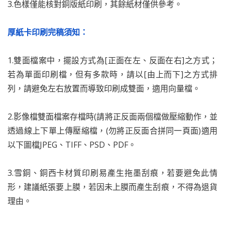
3.色樣僅能核對銅版紙印刷，其餘紙材僅供參考。
厚紙卡印刷完稿須知：
1.雙面檔案中，擺設方式為[正面在左、反面在右]之方式；
若為單面印刷檔，但有多款時，請以[由上而下]之方式排
列，請避免左右放置而導致印刷成雙面，適用向量檔。
2.影像檔雙面檔案存檔時(請將正反面兩個檔做壓縮動作，並
透過線上下單上傳壓縮檔，(勿將正反面合拼同一頁面)適用
以下圖檔JPEG、TIFF、PSD、PDF。
3.雪銅、銅西卡材質印刷易產生拖墨刮痕，若要避免此情
形，建議紙張要上膜，若因未上膜而產生刮痕，不得為退貨
理由。