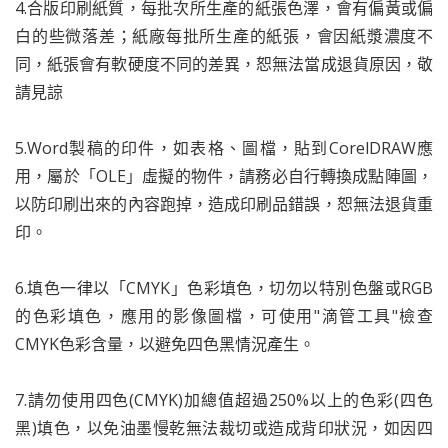
4.合版印刷紙質，每批次所生產的紙張色澤，會有偏黃或偏
白的些微落差；紙廠每批所生產的紙張，會因紙漿濃度不
同，紙張會有軟硬度不同的差異，恕無法當成退貨原因，敬
請見諒
5.Word製稿的印件，如表格、圖檔，貼到CorelDRAW應
用，屬於「OLE」虛擬的物件，請務必自行轉換成點陣圖，
以防印刷出來的內容跑掉，造成印刷品錯誤，恕無法退貨重
印。
6.填色一律以「CMYK」色彩填色，切勿以特別色盤或RGB
的色彩填色，應用的影像圖檔，可使用"滴管工具"檢查
CMYK色彩含量，以避免四色黑情況產生。
7.請勿使用四色(CMYK)加總值超過250%以上的色彩(四色
黑)填色，以免油墨慢乾無法裁切或造成背印狀況，如因四