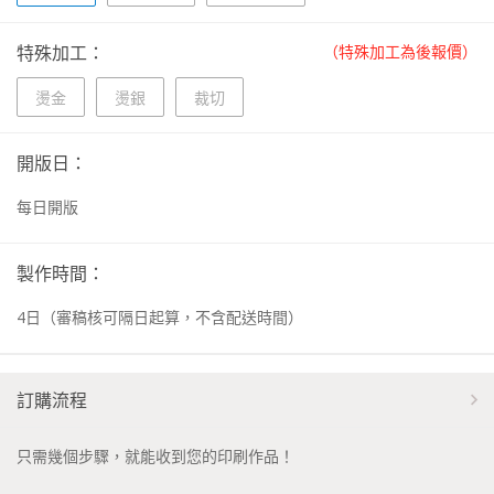
特殊加工：
（特殊加工為後報價）
燙金
燙銀
裁切
開版日：
每日開版
製作時間：
4
日
（審稿核可隔日起算，不含配送時間）
訂購流程
只需幾個步驟，就能收到您的印刷作品！