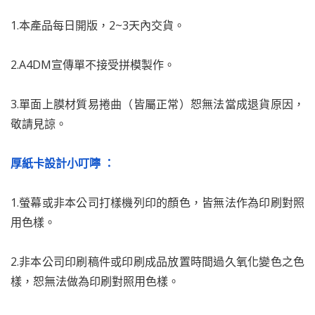
1.本產品每日開版，2~3天內交貨。
2.A4DM宣傳單不接受拼模製作。
3.單面上膜材質易捲曲（皆屬正常）恕無法當成退貨原因，
敬請見諒。
厚紙卡設計小叮嚀 ：
1.螢幕或非本公司打樣機列印的顏色，皆無法作為印刷對照
用色樣。
2.非本公司印刷稿件或印刷成品放置時間過久氧化變色之色
樣，恕無法做為印刷對照用色樣。