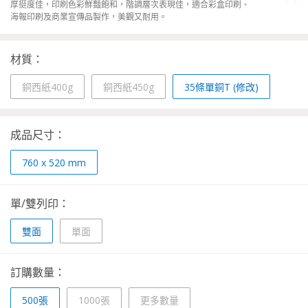
厚挺度佳，印刷色彩鮮豔飽和，階調層次表現佳，適合彩盒印刷、
海報印刷及商業宣傳品製作，美觀又耐用。
材質：
銅西紙400g
銅西紙450g
35條單銅T (修改)
成品尺寸：
760 x 520 mm
單/雙列印：
雙面
單面
訂購數量：
500張
1000張
更多數量