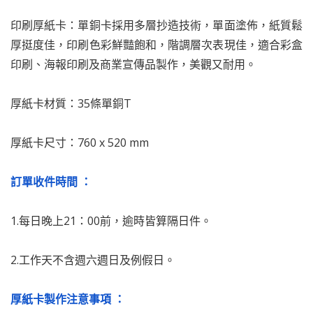
印刷厚紙卡：單銅卡採用多層抄造技術，單面塗佈，紙質鬆
厚挺度佳，印刷色彩鮮豔飽和，階調層次表現佳，適合彩盒
印刷、海報印刷及商業宣傳品製作，美觀又耐用。
厚紙卡材質：35條單銅T
厚紙卡尺寸：760 x 520 mm
訂單收件時間 ：
1.每日晚上21：00前，逾時皆算隔日件。
2.工作天不含週六週日及例假日。
厚紙卡製作注意事項 ：