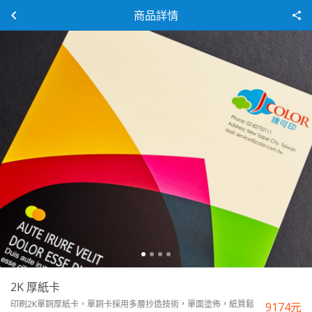
商品詳情
2K 厚紙卡
印刷2K單銅厚紙卡，單銅卡採用多層抄造技術，單面塗佈，紙質鬆
9174
元